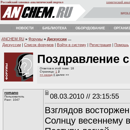
Российский химико-аналитический портал
химический анал
карта 
НОВОСТИ
БИБЛИОТЕКА
ОБОРУДОВАНИЕ
ОРГАНИ
A
NCHEM.RU
»
Форумы
»
Дискуссии
...
Дискуссии
|
Список форумов
|
Войти в систему
|
Регистрация
|
Помощь
Поздравление с
Ответов в этой теме: 18
Страница:
1
2
«« назад
|| далее »»
romano
08.03.2010 // 23:15:55
Пользователь
Ранг: 1047
Взглядов восторжен
Солнцу весеннему в