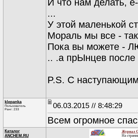
И что нам делать, е
...
У этой маленькой с
Мораль мы все - та
Пока вы можете - 
.. .а прЫнцев после
P.S. С наступающим
klepanka
06.03.2015 // 8:48:29
Пользователь
Ранг: 233
Всем огромное спас
Каталог
Журнал С
ANCHEM.RU
На страни