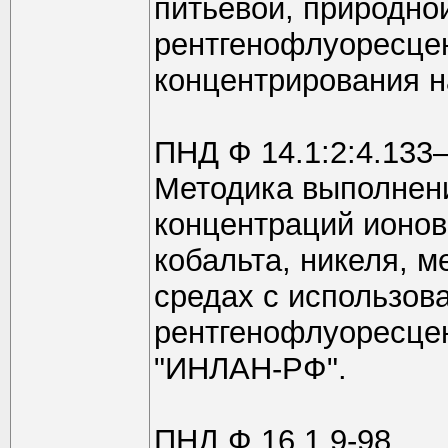
питьевой, природно
рентгенофлуоресце
концентрирования 
ПНД Ф 14.1:2:4.13
Методика выполнен
концентраций ионов
кобальта, никеля, м
средах с использов
рентгенофлуоресце
"ИНЛАН-РФ".
ПНД Ф 16.1.9-98