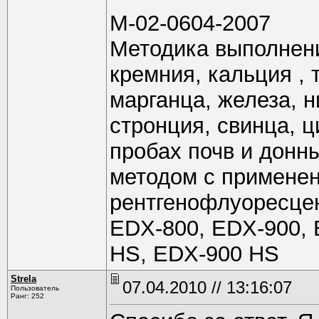
М-02-0604-2007
Методика выполнен
кремния, кальция , 
марганца, железа, н
стронция, свинца, 
пробах почв и донн
методом с примене
рентгенофлуоресце
EDX-800, EDX-900, 
HS, EDX-900 HS
Strela
07.04.2010 // 13:16:07
Пользователь
Ранг: 252