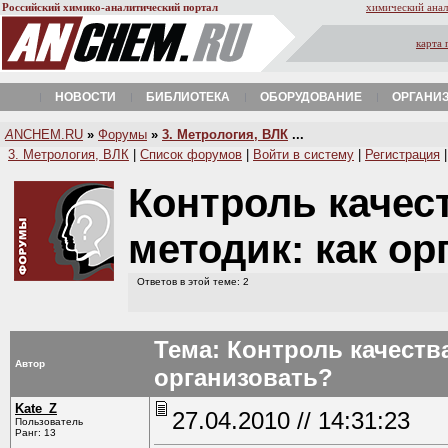
Российский химико-аналитический портал
химический анал
карта 
НОВОСТИ
БИБЛИОТЕКА
ОБОРУДОВАНИЕ
ОРГАНИ
A
NCHEM.RU
»
Форумы
»
3. Метрология, ВЛК
...
3. Метрология, ВЛК
|
Список форумов
|
Войти в систему
|
Регистрация
Контроль качес
методик: как о
Ответов в этой теме: 2
Тема: Контроль качеств
Автор
организовать?
Kate_Z
27.04.2010 // 14:31:23
Пользователь
Ранг: 13