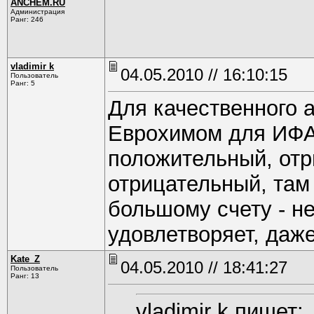
ANCHEM.RU
Администрация
Ранг: 246
vladimir k
04.05.2010 // 16:10:15
Пользователь
Ранг: 5
Для качественного 
Еврохимом для ИФА.
положительный, отр
отрицательный, там
большому счету - н
удовлетворяет, даж
Kate_Z
04.05.2010 // 18:41:27
Пользователь
Ранг: 13
vladimir k пишет: