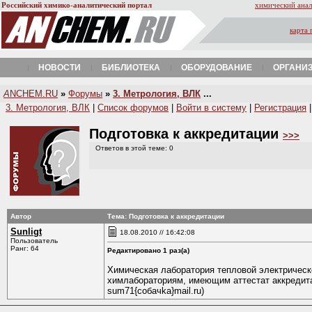
Российский химико-аналитический портал
химический анал
карта 
НОВОСТИ
БИБЛИОТЕКА
ОБОРУДОВАНИЕ
ОРГАНИ
A
NCHEM.RU
»
Форумы
»
3. Метрология, ВЛК
...
3. Метрология, ВЛК
|
Список форумов
|
Войти в систему
|
Регистрация
Подготовка к аккредитации
>>>
Ответов в этой теме: 0
Автор
Тема: Подготовка к аккредитации
Sunligt
18.08.2010 // 16:42:08
Пользователь
Ранг: 64
Редактировано 1 раз(а)
Химическая лаборатория тепловой электрическо
химлабораториям, имеющим аттестат аккредитац
sum71{coбaчkа}mail.ru)