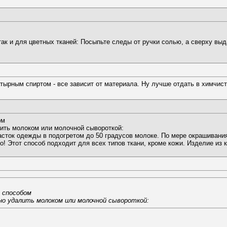
ак и для цветных тканей: Посыпьте следы от ручки солью, а сверху выд
ырным спиртом - все зависит от материала. Ну лучше отдать в химчистк
ом
ить молоком или молочной сывороткой:
асток одежды в подогретом до 50 градусов молоке. По мере окрашивания
! Этот способ подходит для всех типов ткани, кроме кожи. Изделие из 
 способом
но удалить молоком или молочной сывороткой: