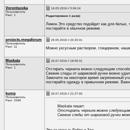
Vorontsovka
18.05.2019 // 5:06:24
Пользователь
Ранг: 1
Редактировано 1 раз(а)
Лимон.Это средство подойдет как для белых, т
постирайте в обычном режиме.
projects.megaforum
29.05.2019 // 20:20:31
Пользователь
Ранг: 11
Можно уксусным раствором, глицерином, нашат
Maskata
26.07.2019 // 18:06:31
Пользователь
Ранг: 1
Отстирать чернила можно следующим способ
Свежие следы от шариковой ручки можно удал
Замочите на некоторое время загрязненный уч
постирайте одежду в привычном режиме. Важно
kump
26.07.2019 // 21:27:00
Пользователь
Ранг: 3348
Maskata пишет:
Отстирать чернила можно следующим
Свежие следы от шариковой ручки мож
Это за гранью Добра и Зла.