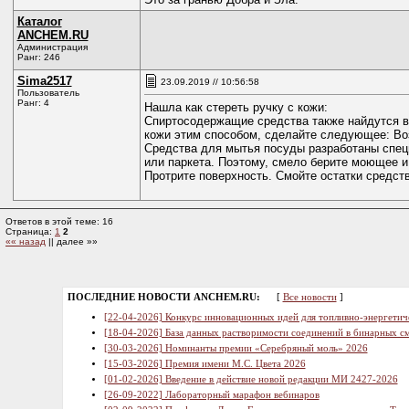
Каталог
ANCHEM.RU
Администрация
Ранг: 246
Sima2517
23.09.2019 // 10:56:58
Пользователь
Ранг: 4
Нашла как стереть ручку с кожи:
Спиртосодержащие средства также найдутся в
кожи этим способом, сделайте следующее: Возь
Средства для мытья посуды разработаны спец
или паркета. Поэтому, смело берите моющее и
Протрите поверхность. Смойте остатки средст
Ответов в этой теме: 16
Страница:
1
2
«« назад
|| далее »»
ПОСЛЕДНИЕ НОВОСТИ ANCHEM.RU:
[
Все новости
]
[22-04-2026] Конкурс инновационных идей для топливно-энергетич
[18-04-2026] База данных растворимости соединений в бинарных см
[30-03-2026] Номинанты премии «Серебряный моль» 2026
[15-03-2026] Премия имени М.С. Цвета 2026
[01-02-2026] Введение в действие новой редакции МИ 2427-2026
[26-09-2022] Лабораторный марафон вебинаров