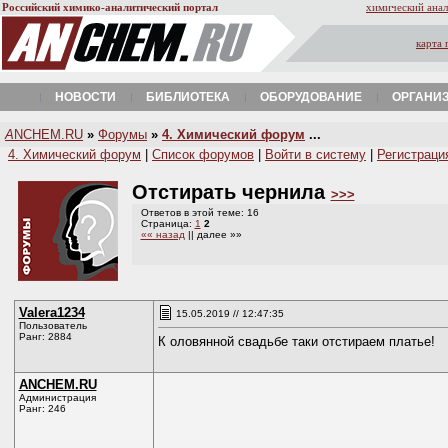
Российский химико-аналитический портал
химический анал
карта 
НОВОСТИ
БИБЛИОТЕКА
ОБОРУДОВАНИЕ
ОРГАНИ
A
NCHEM.RU
»
Форумы
»
4. Химический форум
...
4. Химический форум
|
Список форумов
|
Войти в систему
|
Регистраци
Отстирать чернила
>>>
Ответов в этой теме: 16
Страница:
1
2
«« назад
|| далее »»
Valerа1234
15.05.2019 // 12:47:35
Пользователь
Ранг: 2884
К оловянной свадьбе таки отстираем платье!
ANCHEM.RU
Администрация
Ранг: 246