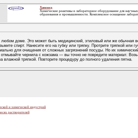
Химмед
Химические реактивы и лабораторное оборудование для научных
образования и промышленности. Комплексное оснащение лабора
 любом доме. Это может быть медицинский, этиловый или же обычная в
мите спирт. Нанесите его на губку или тряпку. Протрите тряпкой или гу
иально для очищения от сложных загрязнений посуды. Но их химически
 отмывайте чернила с кожзама — вы точно не повредите материал: Возь
ва влажной тряпкой. Повторите процедуру до полного удаления пятна.
еской и химической индустрий
есях растворителей