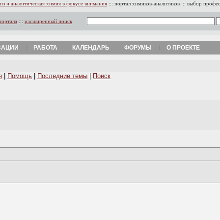
из и аналитическая химия в фокусе внимания
:::
портал химиков-аналитиков
:::
выбор профе
портала
:::
расширенный поиск
ЗАЦИИ
РАБОТА
КАЛЕНДАРЬ
ФОРУМЫ
О ПРОЕКТЕ
я
|
Помощь
|
Последние темы
|
Поиск