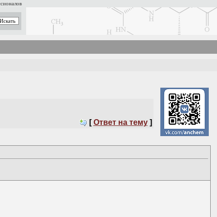
ссионалов
[
Ответ на тему
]