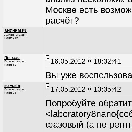
Москве есть возмож
расчёт?
ANCHEM.RU
Администрация
Ранг: 246
Nimraad
16.05.2012 // 18:32:41
Пользователь
Ранг: 87
Вы уже воспользов
servusin
17.05.2012 // 13:35:42
Пользователь
Ранг: 16
Попробуйте обратит
<laboratory8nano{со
фазовый (а не рент