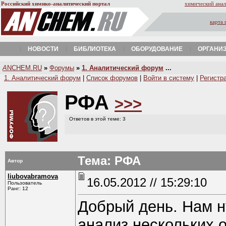
Российский химико-аналитический портал
химический анал
карта 
НОВОСТИ
БИБЛИОТЕКА
ОБОРУДОВАНИЕ
ОРГАНИ
A
NCHEM.RU
»
Форумы
»
1. Аналитический форум
...
1. Аналитический форум
|
Список форумов
|
Войти в систему
|
Регистр
РФА
>>>
Ответов в этой теме: 3
Тема: РФА
Автор
liubovabramova
16.05.2012 // 15:29:10
Пользователь
Ранг: 12
Добрый день. Нам н
анализ нескольких о