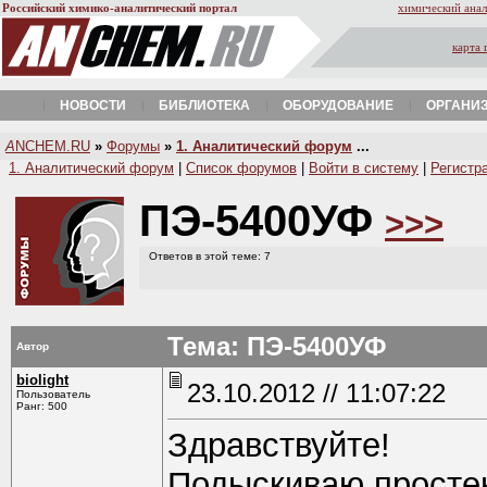
Российский химико-аналитический портал
химический анал
карта 
НОВОСТИ
БИБЛИОТЕКА
ОБОРУДОВАНИЕ
ОРГАНИ
A
NCHEM.RU
»
Форумы
»
1. Аналитический форум
...
1. Аналитический форум
|
Список форумов
|
Войти в систему
|
Регистр
ПЭ-5400УФ
>>>
Ответов в этой теме: 7
Тема: ПЭ-5400УФ
Автор
biolight
23.10.2012 // 11:07:22
Пользователь
Ранг: 500
Здравствуйте!
Подыскиваю простен