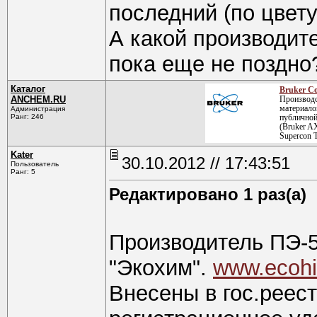
последний (по цвету
А какой производит
пока еще не поздно
Каталог
Bruker Co
ANCHEM.RU
Производс
материало
Администрация
Ранг: 246
публичной 
(Bruker AX
Supercon T
Kater
30.10.2012 // 17:43:51
Пользователь
Ранг: 5
Редактировано 1 раз(а)
Производитель ПЭ-
"Экохим".
www.ecohi
Внесены в гос.реес