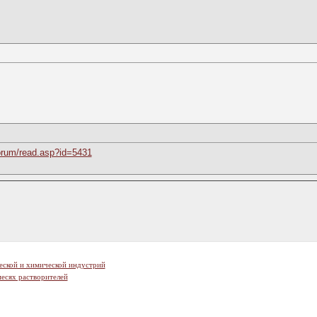
rum/read.asp?id=5431
еской и химической индустрий
есях растворителей