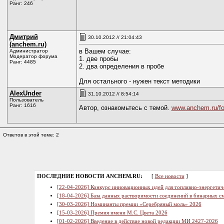
Ранг: 246
Дмитрий
30.10.2012 // 21:04:43
(anchem.ru)
в Вашем случае:
Администратор
Модератор форума
1. две пробы
Ранг: 4485
2. два определения в пробе
Для остального - нужен текст методики
AlexUnder
31.10.2012 // 8:54:14
Пользователь
Ранг: 1616
Автор, ознакомьтесь с темой.
www.anchem.ru/fo
Ответов в этой теме: 2
ПОСЛЕДНИЕ НОВОСТИ ANCHEM.RU:
[
Все новости
]
[22-04-2026] Конкурс инновационных идей для топливно-энергетич
[18-04-2026] База данных растворимости соединений в бинарных см
[30-03-2026] Номинанты премии «Серебряный моль» 2026
[15-03-2026] Премия имени М.С. Цвета 2026
[01-02-2026] Введение в действие новой редакции МИ 2427-2026