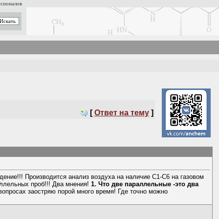
ссионалов
[
Ответ на тему
]
ждение!!! Производится анализ воздуха на наличие С1-С6 на газовом
аллельных проб!!! Два мнения!
1. Что две параллельные -это два
просах заостряю порой много время! Где точно можно