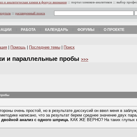
из и аналитическая химия в фокусе внимания
:::
портал химиков-аналитиков
:::
выбор профе
портала
:::
расширенный поиск
ЗАЦИИ
РАБОТА
КАЛЕНДАРЬ
ФОРУМЫ
О ПРОЕКТЕ
ация
|
Помощь
|
Последние темы
|
Поиск
тки и параллельные пробы
>>>
 пробы
стороны очень простой, но в результате дисскусий он ввел меня в заблу
методике написано, что за результат берем среднее значение двух пар
 двойной анализ с одного шприца.
КАК ЖЕ ВЕРНО? На таких глупых во