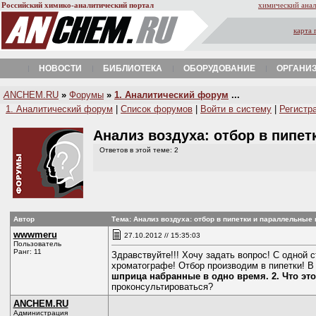
Российский химико-аналитический портал
химический анал
карта 
НОВОСТИ
БИБЛИОТЕКА
ОБОРУДОВАНИЕ
ОРГАНИ
A
NCHEM.RU
»
Форумы
»
1. Аналитический форум
...
1. Аналитический форум
|
Список форумов
|
Войти в систему
|
Регистр
Анализ воздуха: отбор в пипе
Ответов в этой теме: 2
Автор
Тема: Анализ воздуха: отбор в пипетки и параллельные
wwwmeru
27.10.2012 // 15:35:03
Пользователь
Ранг: 11
Здравствуйте!!! Хочу задать вопрос! С одной 
хроматографе! Отбор производим в пипетки! В 
шприца набранные в одно время. 2. Что это
проконсультироваться?
ANCHEM.RU
Администрация