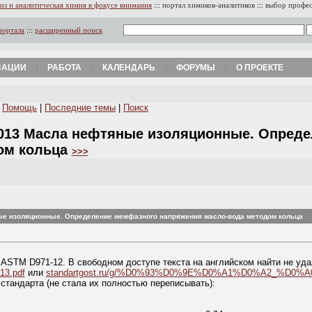
из и аналитическая химия в фокусе внимания
:::
портал химиков-аналитиков
:::
выбор профе
портала
:::
расширенный поиск
ЗАЦИИ
РАБОТА
КАЛЕНДАРЬ
ФОРУМЫ
О ПРОЕКТЕ
|
Помощь
|
Последние темы
|
Поиск
2013 Масла нефтяные изоляционные. Опред
ом кольца
>>>
ые изоляционные. Определение межфазного напряжения масло-вода методом кольца
а ASTM D971-12. В свободном доступе текста на английском найти не уд
13.pdf
или
standartgost.ru/g/%D0%93%D0%9E%D0%A1%D0%A2_%D0%A0_
 стандарта (не стала их полностью переписывать):