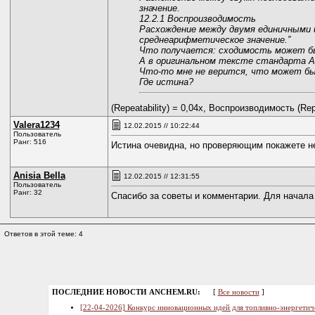
значение.
12.2.1 Воспроизводимость
Расхождение между двумя единичными и 
среднеарифметическое значение.”
Что получается: сходимость может б
А в оригинальном тексте стандарта AST
Что-то мне не верится, что может быт
Где истина?
(Repeatability) = 0,04х, Воспроизводимость (Repr
Valera1234
12.02.2015 // 10:22:44
Пользователь
Ранг: 516
Истина очевидна, но проверяющим покажете не
Anisia Bella
12.02.2015 // 12:31:55
Пользователь
Ранг: 32
Спасибо за советы и комментарии. Для начала
Ответов в этой теме: 4
ПОСЛЕДНИЕ НОВОСТИ ANCHEM.RU:
[
Все новости
]
[22-04-2026] Конкурс инновационных идей для топливно-энергетич