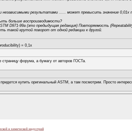
независимыми результатами ...... может превысить значение 0,01х то
ыть больше воспроизводимости?
M D971-99а (это предыдущая редакция) Повторяемость (Repeatability) =
ь такой крутой поворот от одной редакции к другой.
oducibility) = 0,1х
 страницу форума, а бумагу от авторов ГОСТа.
 придется купить оригинальный ASTM, а там посмотрим. Просто интересн
еской и химической индустрий