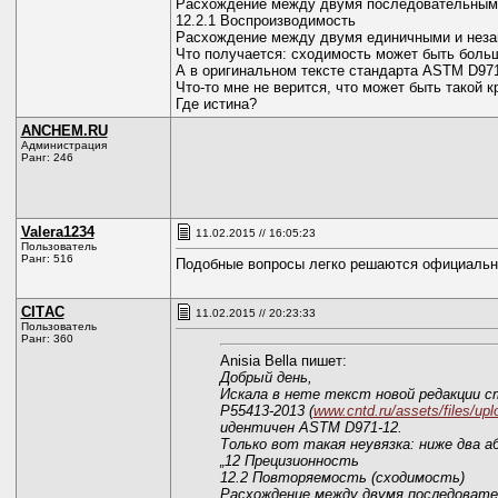
Расхождение между двумя последовательными р
12.2.1 Воспроизводимость
Расхождение между двумя единичными и незави
Что получается: сходимость может быть боль
А в оригинальном тексте стандарта ASTM D971-9
Что-то мне не верится, что может быть такой к
Где истина?
ANCHEM.RU
Администрация
Ранг: 246
Valera1234
11.02.2015 // 16:05:23
Пользователь
Ранг: 516
Подобные вопросы легко решаются официальны
CITАС
11.02.2015 // 20:23:33
Пользователь
Ранг: 360
Anisia Bella пишет:
Добрый день,
Искала в нете текст новой редакции с
Р55413-2013 (
www.cntd.ru/assets/files/up
идентичен ASTM D971-12.
Только вот такая неувязка: ниже два 
„12 Прецизионность
12.2 Повторяемость (сходимость)
Расхождение между двумя последовател