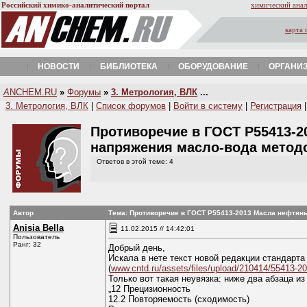
Российский химико-аналитический портал
химический анал
карта 
НОВОСТИ
БИБЛИОТЕКА
ОБОРУДОВАНИЕ
ОРГАНИ
A
NCHEM.RU
»
Форумы
»
3. Метрология, ВЛК
...
3. Метрология, ВЛК
|
Список форумов
|
Войти в систему
|
Регистрация
Противоречие в ГОСТ Р55413-
напряжения масло-вода метод
Ответов в этой теме: 4
Автор
Тема: Противоречие в ГОСТ Р55413-2013 Масла нефтян
Anisia Bella
11.02.2015 // 14:42:01
Пользователь
Ранг: 32
Добрый день,
Искала в нете текст новой редакции стандарт
(
www.cntd.ru/assets/files/upload/210414/55413-20
Только вот такая неувязка: ниже два абзаца из
„12 Прецизионность
12.2 Повторяемость (сходимость)