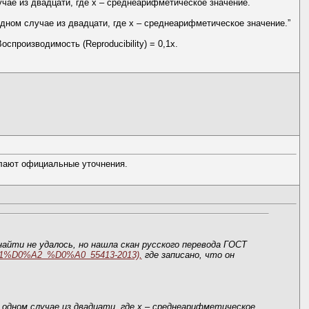
чае из двадцати, где х – среднеарифметическое значение.
дном случае из двадцати, где х – среднеарифметическое значение.”
спроизводимость (Reproducibility) = 0,1х.
лают официальные уточнения.
айти не удалось, но нашла скан русского перевода ГОСТ
A1%D0%A2_%D0%A0_55413-2013),
где записано, что он
одном случае из двадцати, где х – среднеарифметическое