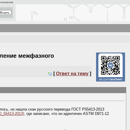
ссионалов
еление межфазного
[
Ответ на тему
]
алось, но нашла скан русского перевода ГОСТ Р55413-2013
55413-2013),
где записано, что он идентичен ASTM D971-12.