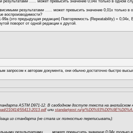
езультатами ...... может превысить значение 0,04х только в одном слу
симыми результатами ...... может превысить значение 0,01х только в о
ше воспроизводимости?
9а (это предыдущая редакция) Повторяемость (Repeatability) = 0,04х, Во
рутой поворот от одной редакции к другой.
м запросом к авторам документа, они обычно достаточно быстро высы
тандарта ASTM D971-12. В свободном доступе текста на английском н
load/210414/55413-2013.pdf
или
standartgost.ru/g/%D0%93%D0%9E%D0%
абзаца из стандарта (не стала их полностью переписывать):
ьными результатами ...... может превысить значение 0,04х только в 