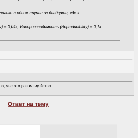
лько в одном случае из двадцати, где х –
 0,04х, Воспроизводимость (Reproducibility) = 0,1х.
о, чье это разгильдяйство
Ответ на тему