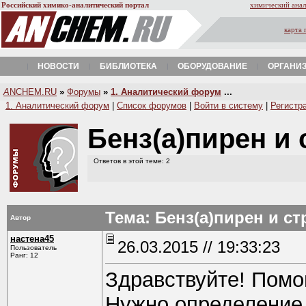
Российский химико-аналитический портал
химический анал
карта 
НОВОСТИ
БИБЛИОТЕКА
ОБОРУДОВАНИЕ
ОРГАНИ
A
NCHEM.RU
»
Форумы
»
1. Аналитический форум
...
1. Аналитический форум
|
Список форумов
|
Войти в систему
|
Регистр
Бенз(а)пирен и
Ответов в этой теме: 2
Тема: Бенз(а)пирен и ст
Автор
настена45
26.03.2015 // 19:33:23
Пользователь
Ранг: 12
Здравствуйте! Помо
Нужно определение 