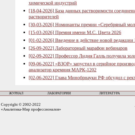
химической индустрий
[18-04-2026] База данных растворимости соединен
растворителей
[30-03-2026] Номинанты премии «Серебряный мол
[15-03-2026] Премия имени М.С. Цвета 2026
[01-02-2026] Введение в действие новой редакции
[26-09-2022] Лабораторный марафон вебинаров
[02-09-2022] Профессор Лидия Галль получила зо
[09-06-2022] «ВЗОР» запустил в серийное произв
анализатор кремния МАРК-1202
[02-06-2022] Глава Минобрнауки РФ обсудил с рек
ЖУРНАЛ
ЛАБОРАТОРИИ
ЛИТЕРАТУРА
Copyright © 2002-2022
«Аналитика-Мир профессионалов»