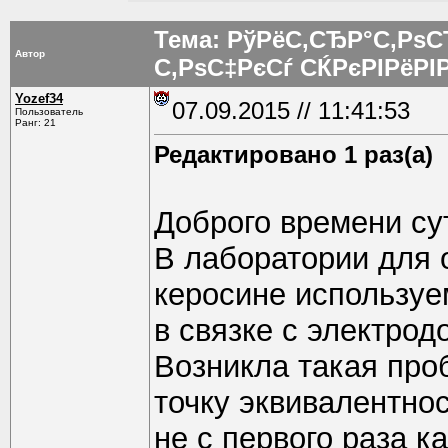
Тема: РўРёС‚СЂР°С‚Рѕ
Автор
С‚РѕС‡РєСѓ СЌРєРІРёРІ
Yozef34
07.09.2015 // 11:41:53
Пользователь
Ранг: 21
Редактировано 1 раз(а)
Доброго времени су
В лаборатории для 
керосине использу
в связке с электрод
Возникла такая про
точку эквивалентнос
не с первого раза ка