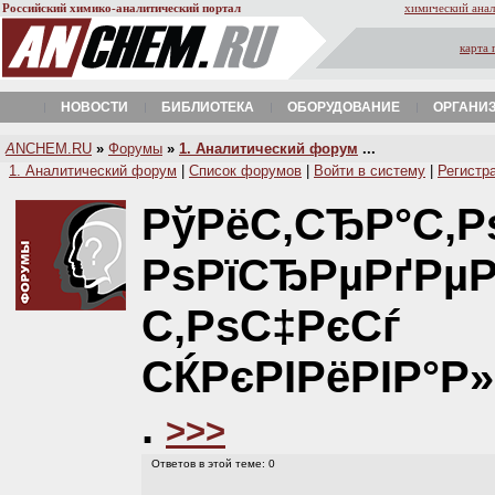
Российский химико-аналитический портал
химический анал
карта 
НОВОСТИ
БИБЛИОТЕКА
ОБОРУДОВАНИЕ
ОРГАНИ
A
NCHEM.RU
»
Форумы
»
1. Аналитический форум
...
1. Аналитический форум
|
Список форумов
|
Войти в систему
|
Регистр
РўРёС‚СЂР°С‚Р
РѕРїСЂРµРґРµ
С‚РѕС‡РєСѓ
СЌРєРІРёРІР°Р
.
>>>
Ответов в этой теме: 0