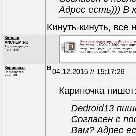
Адрес есть))) В к
Кинуть-кинуть, все 
Каталог
Высокотемпературная лабораторная
ANCHEM.RU
Электропечь SNOL 7,2/900 предназнач
Администрация
воздушной среде при температуре от 
Ранг: 246
особенность данной печи заключается
Кариночка
04.12.2015 // 15:17:26
Пользователь
Ранг: 40
Кариночка пишет
Dedroid13 пиш
Согласен с п
Вам? Адрес ест