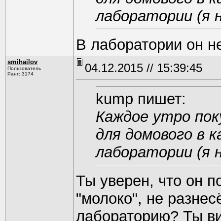
лаборатории (я н
В лаборатории он н
smihаilоv
04.12.2015 // 15:39:45
Пользователь
Ранг: 3174
kump пишет:
Каждое утро пок
для домового в 
лаборатории (я н
Ты уверен, что он п
"молоко", не разнес
лабораторию? Ты ви