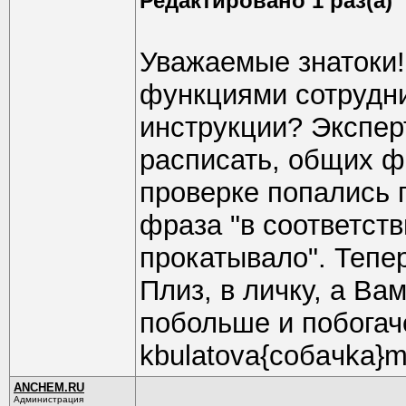
Редактировано 1 раз(а)
Уважаемые знатоки!
функциями сотрудн
инструкции? Экспер
расписать, общих ф
проверке попались 
фраза "в соответст
прокатывало". Тепер
Плиз, в личку, а Вам
побольше и побогач
kbulatova{coбaчkа}ma
ANCHEM.RU
Администрация