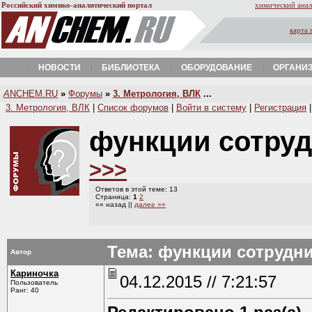
Российский химико-аналитический портал
химический анал
карта 
НОВОСТИ
БИБЛИОТЕКА
ОБОРУДОВАНИЕ
ОРГАНИ
A
NCHEM.RU
»
Форумы
»
3. Метрология, ВЛК
...
3. Метрология, ВЛК
|
Список форумов
|
Войти в систему
|
Регистрация
функции сотруд
>>>
Ответов в этой теме: 13
Страница:
1
2
«« назад ||
далее »»
Тема: функции сотрудн
Автор
Кариночка
04.12.2015 // 7:21:57
Пользователь
Ранг: 40