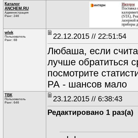
Каталог
Интерм
ANCHEM.RU
Поставка 
калоримет
Администрация
Ранг: 246
(STA), Ре
лазерной 
приборы д
wlek
22.12.2015 // 22:51:54
Пользователь
Ранг: 68
Любаша, если считае
лучше обратиться с
посмотрите статист
РА - шансов мало
ТВК
23.12.2015 // 6:38:43
Пользователь
Ранг: 646
Редактировано 1 раз(а)