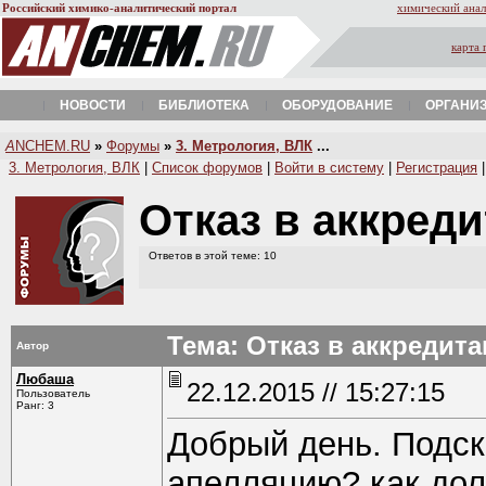
Российский химико-аналитический портал
химический анал
карта 
НОВОСТИ
БИБЛИОТЕКА
ОБОРУДОВАНИЕ
ОРГАНИ
A
NCHEM.RU
»
Форумы
»
3. Метрология, ВЛК
...
3. Метрология, ВЛК
|
Список форумов
|
Войти в систему
|
Регистрация
Отказ в аккред
Ответов в этой теме: 10
Тема: Отказ в аккредит
Автор
Любаша
22.12.2015 // 15:27:15
Пользователь
Ранг: 3
Добрый день. Подск
апелляцию? как дол