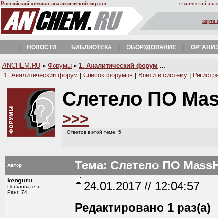
Российский химико-аналитический портал
химический анал
карта 
НОВОСТИ
БИБЛИОТЕКА
ОБОРУДОВАНИЕ
ОРГАНИ
A
NCHEM.RU
»
Форумы
»
1. Аналитический форум
...
1. Аналитический форум
|
Список форумов
|
Войти в систему
|
Регистр
Слетело ПО Mas
>>>
Ответов в этой теме: 5
Тема: Слетело ПО MassH
Автор
kenguru
24.01.2017 // 12:04:57
Пользователь
Ранг: 74
Редактировано 1 раз(а)