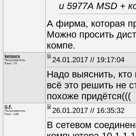
и 5977A MSD + ко
А фирма, которая п
Можно просить дист
компе.
kenguru
24.01.2017 // 19:17:04
Пользователь
Ранг: 74
Надо выяснить, кто 
всё это решить не с
похоже придётся(((
G.F.
26.01.2017 // 16:35:32
Пользователь
Ранг: 146
В сетевом соединен
компьютера 10.1.1.1