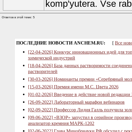
komp'yutera. Vse ra
Ответов в этой теме: 5
ПОСЛЕДНИЕ НОВОСТИ ANCHEM.RU:
[
Все нов
[22-04-2026] Конкурс инновационных идей для то
химической индустрий
[18-04-2026] База данных растворимости соединен
растворителей
[30-03-2026] Номинанты премии «Серебряный мол
[15-03-2026] Премия имени М.С. Цвета 2026
[01-02-2026] Введение в действие новой редакции
[26-09-2022] Лабораторный марафон вебинаров
[02-09-2022] Профессор Лидия Галль получила зо
[09-06-2022] «ВЗОР» запустил в серийное произв
анализатор кремния МАРК-1202
[02-06-2022] Глава Минобрнауки РФ обсудил с рек