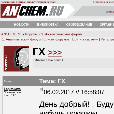
Российский химико-аналитический портал
химический анал
карта 
НОВОСТИ
БИБЛИОТЕКА
ОБОРУДОВАНИЕ
ОРГАНИ
A
NCHEM.RU
»
Форумы
»
1. Аналитический форум
...
1. Аналитический форум
|
Список форумов
|
Войти в систему
|
Регистр
ГХ
>>>
Ответов в этой теме: 1
Тема: ГХ
Автор
Lapitskaya
06.02.2017 // 16:58:07
Пользователь
Ранг: 147
День добрый! . Буду
нибудь поможет.