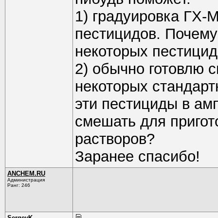
1) градуировка ГХ-M
пестицидов. Почему-
некоторых пестицидо
2) обычно готовлю с
некоторых стандартн
эти пестициды в ам
смешать для пригот
растворов?
Заранее спасибо!
ANCHEM.RU
Администрация
Ранг: 246
SergeyK