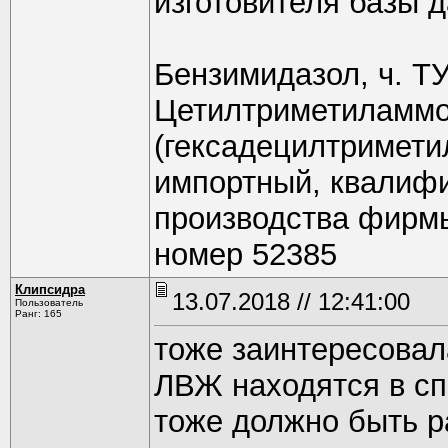
изготовителя базы 
Бензимидазол, ч. ТУ
Цетилтриметиламмо
(гексадецилтримети
импортный, квалифи
производства фирм
номер 52385
Клипсидра
13.07.2018 // 12:41:00
Пользователь
Ранг: 165
тоже заинтересовал
ЛВЖ находятся в с
тоже должно быть р