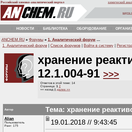
Российский химико-аналитический портал
химический анал
карта 
НОВОСТИ
БИБЛИОТЕКА
ОБОРУДОВАНИЕ
ОРГАНИ
A
NCHEM.RU
»
Форумы
»
1. Аналитический форум
...
1. Аналитический форум
|
Список форумов
|
Войти в систему
|
Регистр
хранение реакт
12.1.004-91
>>>
Ответов в этой теме: 14
Страница:
1
2
«« назад ||
далее »»
Тема: хранение реактиво
Автор
Alian
19.01.2018 // 9:43:45
Пользователь
Ранг: 175