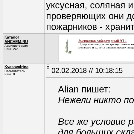
уксусная, соляная и
проверяющих они до
пожарников - храни
Каталог
Экстрактор лабораторный ЭЛ-1
ANCHEM.RU
Предназначен для экстракционного к
Администрация
металлов и других загрязняющих веще
Ранг: 246
KvasovaIrina
02.02.2018 // 10:18:15
Пользователь
Ранг: 8
Alian пишет:
Нежели никто по
Все же условие р
для больших скла