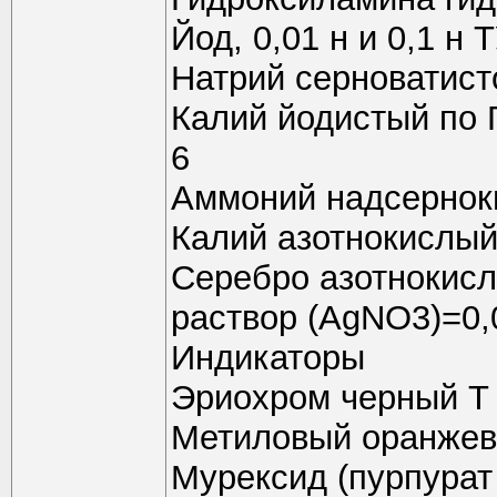
Йод, 0,01 н и 0,1 н 
Натрий серноватисто
Калий йодистый по 
6
Аммоний надсернок
Калий азотнокислый 
Серебро азотнокисло
раствор (АgNО3)=0,
Индикаторы
Эриохром черный Т 
Метиловый оранжевы
Мурексид (пурпурат