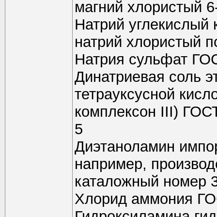
магний хлористый 6
Натрий углекислый 
натрий хлористый п
Натрия сульфат ГО
Динатриевая соль э
тетрауксусной кисло
комплексон III) ГОС
5
Диэтаноламин импор
например, производ
каталожный номер 
Хлорид аммония ГО
Гидроксиламина ги