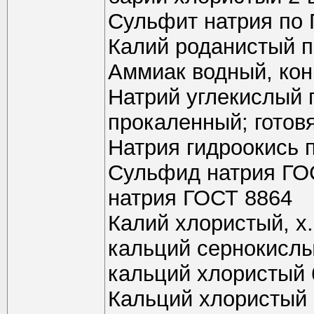
Сульфит натрия по 
Калий роданистый п
Аммиак водный, ко
Натрий углекислый 
прокаленный; готовят
Натрия гидроокись 
Сульфид натрия ГО
натрия ГОСТ 8864
Калий хлористый, х
кальций сернокислы
кальций хлористый 
Кальций хлористый 