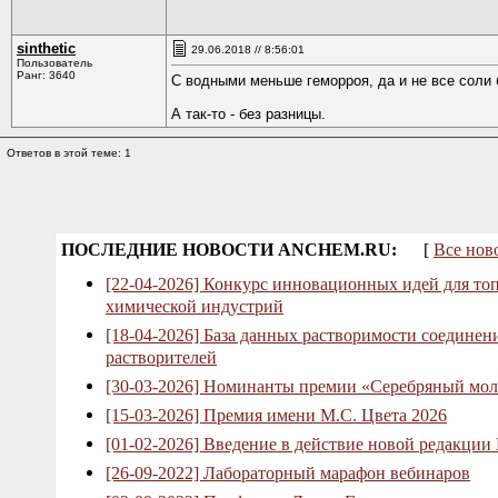
sinthetic
29.06.2018 // 8:56:01
Пользователь
Ранг: 3640
С водными меньше геморроя, да и не все соли
А так-то - без разницы.
Ответов в этой теме: 1
ПОСЛЕДНИЕ НОВОСТИ ANCHEM.RU:
[
Все нов
[22-04-2026] Конкурс инновационных идей для то
химической индустрий
[18-04-2026] База данных растворимости соединен
растворителей
[30-03-2026] Номинанты премии «Серебряный мол
[15-03-2026] Премия имени М.С. Цвета 2026
[01-02-2026] Введение в действие новой редакции
[26-09-2022] Лабораторный марафон вебинаров