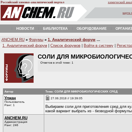
Российский химико-аналитический портал
химический анал
карта 
НОВОСТИ
БИБЛИОТЕКА
ОБОРУДОВАНИЕ
ОРГАНИ
A
NCHEM.RU
»
Форумы
»
1. Аналитический форум
...
1. Аналитический форум
|
Список форумов
|
Войти в систему
|
Регистр
CОЛИ ДЛЯ МИКРОБИОЛОГИЧЕ
Ответов в этой теме: 1
Автор
Тема: CОЛИ ДЛЯ МИКРОБИОЛОГИЧЕСКИХ СРЕД
Улжан
27.06.2018 // 19:39:05
Пользователь
Ранг: 1
Выбираем соли для приготовления сред для кул
какой вариант выбрать из - безводной формулы
ANCHEM.RU
Администрация
Ранг: 246