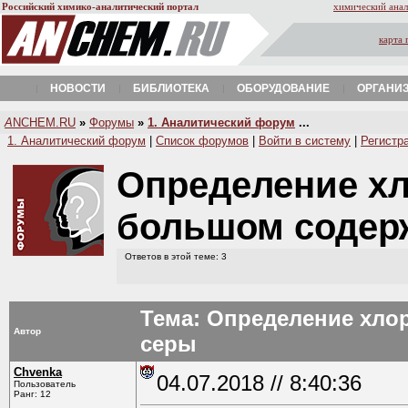
Российский химико-аналитический портал
химический анал
карта 
НОВОСТИ
БИБЛИОТЕКА
ОБОРУДОВАНИЕ
ОРГАНИ
A
NCHEM.RU
»
Форумы
»
1. Аналитический форум
...
1. Аналитический форум
|
Список форумов
|
Войти в систему
|
Регистр
Определение хл
большом содер
Ответов в этой теме: 3
Тема: Определение хло
Автор
серы
Chvenka
04.07.2018 // 8:40:36
Пользователь
Ранг: 12