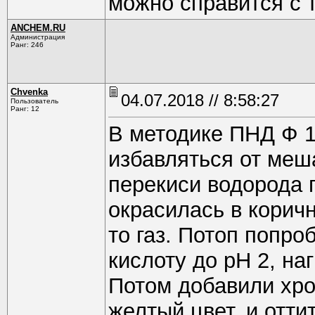
можно справится с 
ANCHEM.RU
Администрация
Ранг: 246
Chvenka
04.07.2018 // 8:58:27
Пользователь
Ранг: 12
В методике ПНД Ф 14
избавляться от ме
перекиси водорода 
окрасилась в корич
то газ. Потоп попро
кислоту до рН 2, наг
Потом добавили хро
желтый цвет. и отти