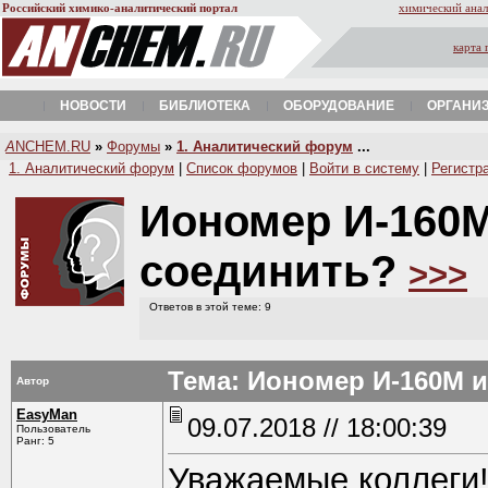
Российский химико-аналитический портал
химический анал
карта 
НОВОСТИ
БИБЛИОТЕКА
ОБОРУДОВАНИЕ
ОРГАНИ
A
NCHEM.RU
»
Форумы
»
1. Аналитический форум
...
1. Аналитический форум
|
Список форумов
|
Войти в систему
|
Регистр
Иономер И-160М 
соединить?
>>>
Ответов в этой теме: 9
Тема: Иономер И-160М и
Автор
EasyMan
09.07.2018 // 18:00:39
Пользователь
Ранг: 5
Уважаемые коллеги