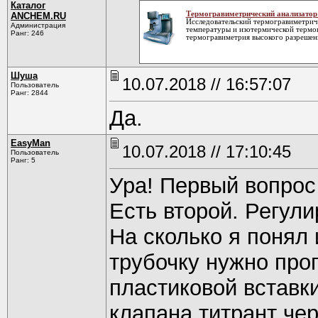
Каталог
Термогравиметрический анализатор
ANCHEM.RU
Исследовательский термогравиметрич
Администрация
температуры и изотермической термо
Ранг: 246
термогравиметрия высокого разрешен
Шуша
10.07.2018 // 16:57:07
Пользователь
Ранг: 2844
Да.
EasyMan
10.07.2018 // 17:10:45
Пользователь
Ранг: 5
Ура! Первый вопрос
Есть второй. Регули
На сколько я понял
трубочку нужно про
пластиковой вставк
клапана титрант чер