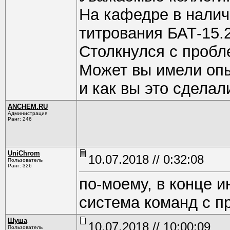
На кафедре в налич
титрования БАТ-15.
Столкнулся с пробл
Может вы имели опы
и как вы это сделал
ANCHEM.RU
Администрация
Ранг: 246
UniChrom
10.07.2018 // 0:32:08
Пользователь
Ранг: 326
по-моему, в конце и
система команд с п
Шуша
10.07.2018 // 10:00:09
Пользователь