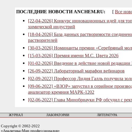
ПОСЛЕДНИЕ НОВОСТИ ANCHEM.RU:
[
Все нов
[22-04-2026] Конкурс инновационных идей для то
химической индустрий
[18-04-2026] База данных растворимости соединен
растворителей
[30-03-2026] Номинанты премии «Серебряный мол
[15-03-2026] Премия имени М.С. Цвета 2026
[01-02-2026] Введение в действие новой редакции
[26-09-2022] Лабораторный марафон вебинаров
[02-09-2022] Профессор Лидия Галль получила зо
[09-06-2022] «ВЗОР» запустил в серийное произв
анализатор кремния МАРК-1202
[02-06-2022] Глава Минобрнауки РФ обсудил с рек
ЖУРНАЛ
ЛАБОРАТОРИИ
ЛИТЕРАТУРА
Copyright © 2002-2022
«Аналитика-Мир профессионалов»