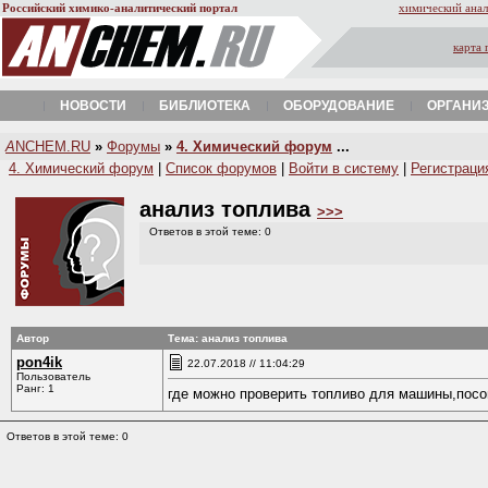
Российский химико-аналитический портал
химический анал
карта 
НОВОСТИ
БИБЛИОТЕКА
ОБОРУДОВАНИЕ
ОРГАНИ
A
NCHEM.RU
»
Форумы
»
4. Химический форум
...
4. Химический форум
|
Список форумов
|
Войти в систему
|
Регистраци
анализ топлива
>>>
Ответов в этой теме: 0
Автор
Тема: анализ топлива
pon4ik
22.07.2018 // 11:04:29
Пользователь
Ранг: 1
где можно проверить топливо для машины,посо
Ответов в этой теме: 0