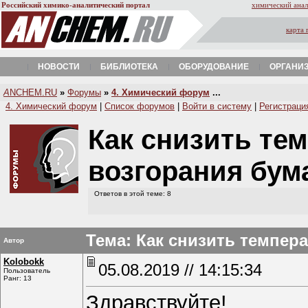
Российский химико-аналитический портал
химический анал
карта 
НОВОСТИ
БИБЛИОТЕКА
ОБОРУДОВАНИЕ
ОРГАНИ
A
NCHEM.RU
»
Форумы
»
4. Химический форум
...
4. Химический форум
|
Список форумов
|
Войти в систему
|
Регистраци
Как снизить те
возгорания бум
Ответов в этой теме: 8
Тема: Как снизить темпер
Автор
Kolobokk
05.08.2019 // 14:15:34
Пользователь
Ранг: 13
Здравствуйте!