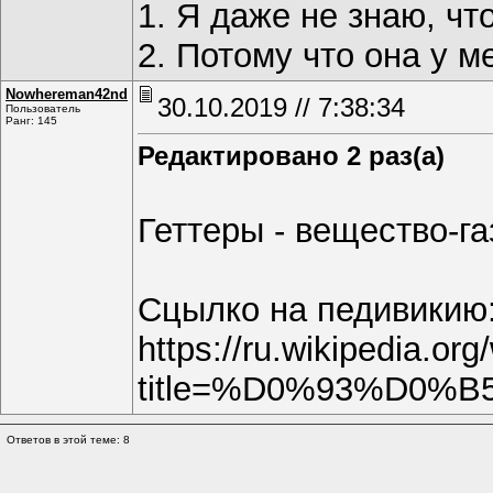
1. Я даже не знаю, что
2. Потому что она у м
Nowhereman42nd
30.10.2019 // 7:38:34
Пользователь
Ранг: 145
Редактировано 2 раз(а)
Геттеры - вещество-г
Сцылко на педивикию
https://ru.wikipedia.or
title=%D0%93%D0
Ответов в этой теме: 8