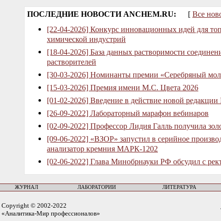
ПОСЛЕДНИЕ НОВОСТИ ANCHEM.RU:
[
Все нов
[22-04-2026] Конкурс инновационных идей для то
химической индустрий
[18-04-2026] База данных растворимости соединен
растворителей
[30-03-2026] Номинанты премии «Серебряный мол
[15-03-2026] Премия имени М.С. Цвета 2026
[01-02-2026] Введение в действие новой редакции
[26-09-2022] Лабораторный марафон вебинаров
[02-09-2022] Профессор Лидия Галль получила зо
[09-06-2022] «ВЗОР» запустил в серийное произв
анализатор кремния МАРК-1202
[02-06-2022] Глава Минобрнауки РФ обсудил с рек
ЖУРНАЛ
ЛАБОРАТОРИИ
ЛИТЕРАТУРА
Copyright © 2002-2022
«Аналитика-Мир профессионалов»