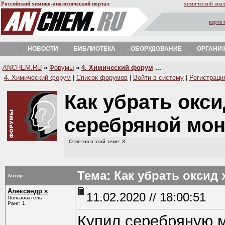
Российский химико-аналитический портал
химический анал
карта 
НОВОСТИ
БИБЛИОТЕКА
ОБОРУДОВАНИЕ
ОРГАНИ
A
NCHEM.RU
»
Форумы
»
4. Химический форум
...
4. Химический форум
|
Список форумов
|
Войти в систему
|
Регистраци
Как убрать окси
серебряной мо
Ответов в этой теме: 3
Тема: Как убрать оксид
Автор
Александр s
11.02.2020 // 18:00:51
Пользователь
Ранг: 1
Купил серебряную м