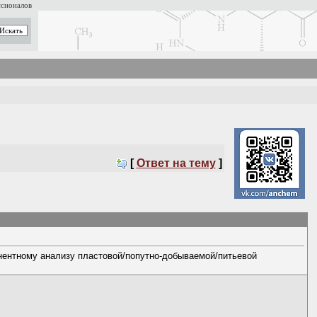
ссионалов
[
Ответ на тему
]
онентному анализу пластовой/попутно-добываемой/питьевой