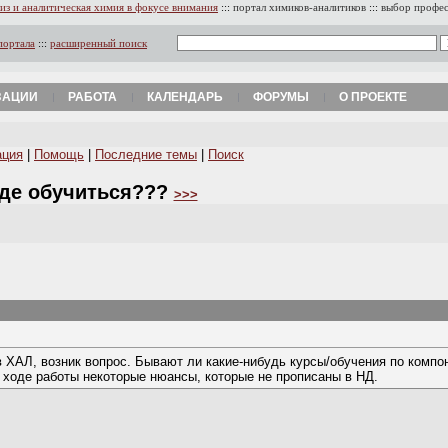
из и аналитическая химия в фокусе внимания
:::
портал химиков-аналитиков
:::
выбор профе
портала
:::
расширенный поиск
ЗАЦИИ
РАБОТА
КАЛЕНДАРЬ
ФОРУМЫ
О ПРОЕКТЕ
ация
|
Помощь
|
Последние темы
|
Поиск
Где обучиться???
>>>
в ХАЛ, возник вопрос. Бывают ли какие-нибудь курсы/обучения по комп
в ходе работы некоторые нюансы, которые не прописаны в НД.