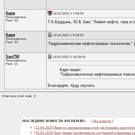
Кари
19.02.2021 // 7:59:55
Пользователь
Ранг: 33
Т.А.Бурдынь, Ю.Б.Закс "Химия нефти, газа и пл
Кари
19.02.2021 // 8:08:03
Пользователь
Ранг: 33
"Гидрохимические нефтегазовые технологии." (
San750
19.02.2021 // 16:28:54
Пользователь
Ранг: 11
Кари пишет:
"Гидрохимические нефтегазовые техноло
Благодарю, буду изучать
Ответов в этой теме: 3
ПОСЛЕДНИЕ НОВОСТИ ANCHEM.RU:
[
Все новости
]
[22-04-2026] Конкурс инновационных идей для топливно-энергетич
[18-04-2026] База данных растворимости соединений в бинарных см