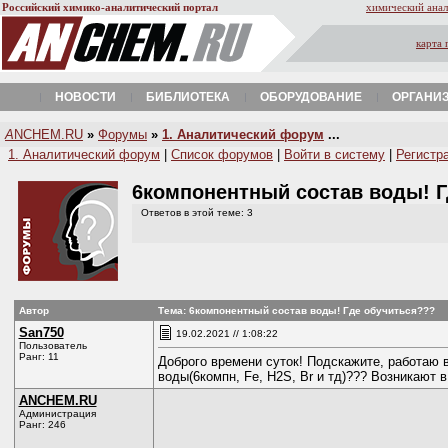
Российский химико-аналитический портал
химический анал
карта 
НОВОСТИ
БИБЛИОТЕКА
ОБОРУДОВАНИЕ
ОРГАНИ
A
NCHEM.RU
»
Форумы
»
1. Аналитический форум
...
1. Аналитический форум
|
Список форумов
|
Войти в систему
|
Регистр
6компонентный состав воды! 
Ответов в этой теме: 3
Автор
Тема: 6компонентный состав воды! Где обучиться???
San750
19.02.2021 // 1:08:22
Пользователь
Ранг: 11
Доброго времени суток! Подскажите, работаю 
воды(6компн, Fe, H2S, Br и тд)??? Возникают 
ANCHEM.RU
Администрация
Ранг: 246