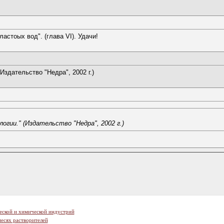
астоых вод". (глава VI). Удачи!
Издательство "Недра", 2002 г.)
гии." (Издательство "Недра", 2002 г.)
еской и химической индустрий
есях растворителей