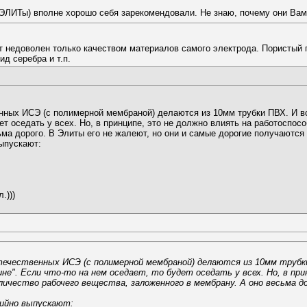
(ЭЛИТы) вполне хорошо себя зарекомендовали. Не знаю, почему они Ва
т недоволен только качеством материалов самого электрода. Пористый 
д серебра и т.п.
венных ИСЭ (с полимерной мембраной) делаются из 10мм трубки ПВХ. И в
удет оседать у всех. Но, в принципе, это не должно влиять на работоспо
ма дорого. В Элиты его не жалеют, но они и самые дорогие получаются 
ыпускают:
.)))
отечественных ИСЭ (с полимерной мембраной) делаются из 10мм труб
не". Если что-то на нем оседает, то будет оседать у всех. Но, в пр
личество рабочего вещества, заложенного в мембрану. А оно весьма до
рийно выпускают: