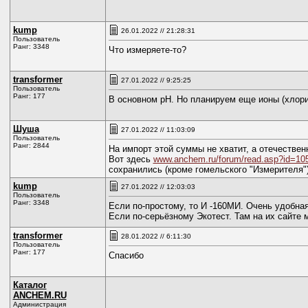
kump
26.01.2022 // 21:28:31
Пользователь
Ранг: 3348
Что измеряете-то?
transformer
27.01.2022 // 9:25:25
Пользователь
Ранг: 177
В основном рН. Но планируем еще ионы (хлори
Шуша
27.01.2022 // 11:03:09
Пользователь
Ранг: 2844
На импорт этой суммы не хватит, а отечествен
Вот здесь
www.anchem.ru/forum/read.asp?id=10
сохранились (кроме гомельского "Измерителя")
kump
27.01.2022 // 12:03:03
Пользователь
Ранг: 3348
Если по-простому, то И -160МИ. Очень удобна
Если по-серьёзному Экотест. Там на их сайте 
transformer
28.01.2022 // 6:11:30
Пользователь
Ранг: 177
Спасибо
Каталог
ANCHEM.RU
Администрация