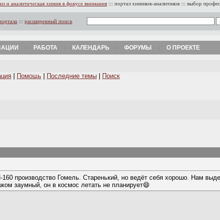
из и аналитическая химия в фокусе внимания
:::
портал химиков-аналитиков
:::
выбор профе
портала
:::
расширенный поиск
ЗАЦИИ
РАБОТА
КАЛЕНДАРЬ
ФОРУМЫ
О ПРОЕКТЕ
ация
|
Помощь
|
Последние темы
|
Поиск
160 производство Гомель. Старенький, но ведёт себя хорошо. Нам выде
ком заумный, он в космос летать не планирует😄