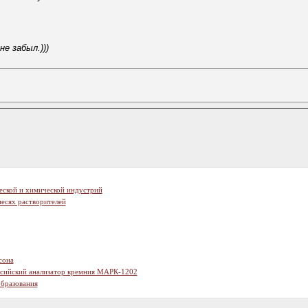
е забыл.)))
еской и химической индустрий
есях растворителей
сона
ссийский анализатор кремния МАРК-1202
образования