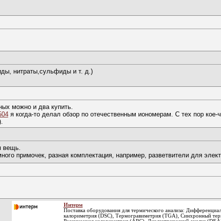
ды, нитраты,сульфиды и т. д.)
ных можно и два купить.
504
я когда-то делал обзор по отечественным иономерам. С тех пор кое-
.
я вещь.
много примочек, разная комплектация, например, разветвители для элект
Интерм
Поставка оборудования для термического анализа: Дифференциа
калориметрия (DSC), Термогравиметрия (TGA), Синхронный терм