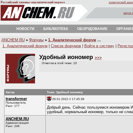
Российский химико-аналитический портал
химический анал
карта 
НОВОСТИ
БИБЛИОТЕКА
ОБОРУДОВАНИЕ
ОРГАНИ
A
NCHEM.RU
»
Форумы
»
1. Аналитический форум
...
1. Аналитический форум
|
Список форумов
|
Войти в систему
|
Регистр
Удобный иономер
>>>
Ответов в этой теме: 10
Автор
Тема: Удобный иономер
transformer
26.01.2022 // 17:45:38
Пользователь
Ранг: 177
Добрый день. Сейчас пользуемся иономером И-
удобный, нормальный иономер, только не слиш
ANCHEM.RU
Администрация
Ранг: 246