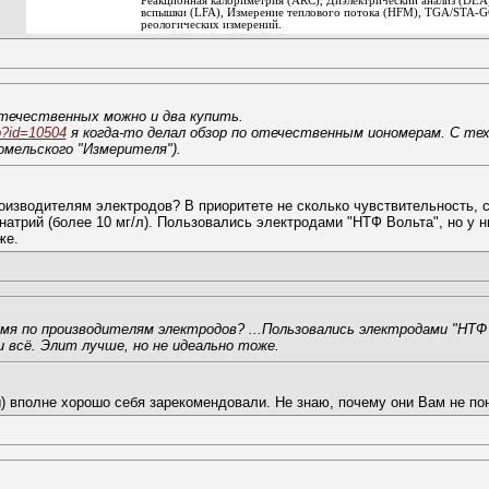
Реакционная калориметрия (ARC), Диэлектрический анализ (DEA
вспышки (LFA), Измерение теплового потока (HFM), TGA/STA-G
реологических измерений.
течественных можно и два купить.
p?id=10504
я когда-то делал обзор по отечественным иономерам. С тех
омельского "Измерителя").
роизводителям электродов? В приоритете не сколько чувствительность, 
 натрий (более 10 мг/л). Пользовались электродами "НТФ Вольта", но у 
же.
мя по производителям электродов? ...Пользовались электродами "НТФ
 всё. Элит лучше, но не идеально тоже.
) вполне хорошо себя зарекомендовали. Не знаю, почему они Вам не п