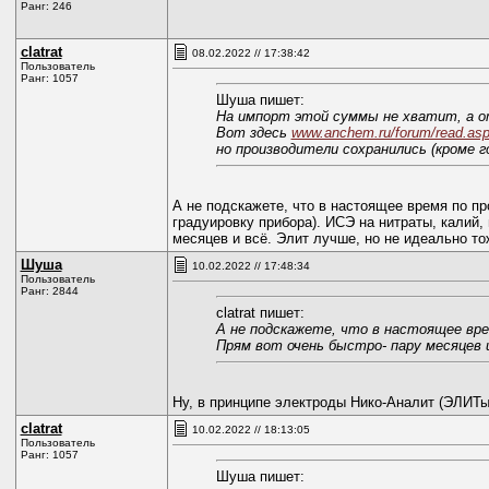
Ранг: 246
clatrat
08.02.2022 // 17:38:42
Пользователь
Ранг: 1057
Шуша пишет:
На импорт этой суммы не хватит, а о
Вот здесь
www.anchem.ru/forum/read.as
но производители сохранились (кроме г
А не подскажете, что в настоящее время по п
градуировку прибора). ИСЭ на нитраты, калий,
месяцев и всё. Элит лучше, но не идеально то
Шуша
10.02.2022 // 17:48:34
Пользователь
Ранг: 2844
clatrat пишет:
А не подскажете, что в настоящее вре
Прям вот очень быстро- пару месяцев и
Ну, в принципе электроды Нико-Аналит (ЭЛИТы
clatrat
10.02.2022 // 18:13:05
Пользователь
Ранг: 1057
Шуша пишет: