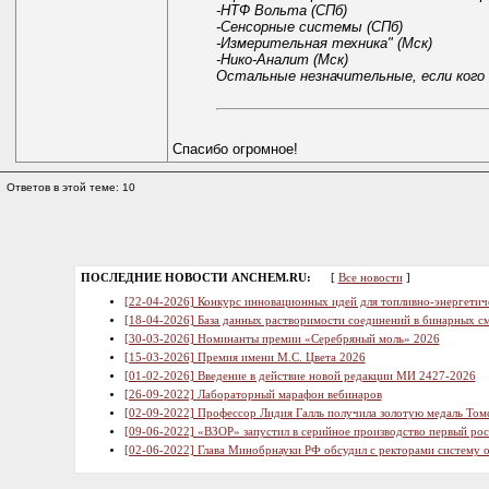
-НТФ Вольта (СПб)
-Сенсорные системы (СПб)
-Измерительная техника" (Мск)
-Нико-Аналит (Мск)
Остальные незначительные, если кого н
Спасибо огромное!
Ответов в этой теме: 10
ПОСЛЕДНИЕ НОВОСТИ ANCHEM.RU:
[
Все новости
]
[22-04-2026] Конкурс инновационных идей для топливно-энергетич
[18-04-2026] База данных растворимости соединений в бинарных см
[30-03-2026] Номинанты премии «Серебряный моль» 2026
[15-03-2026] Премия имени М.С. Цвета 2026
[01-02-2026] Введение в действие новой редакции МИ 2427-2026
[26-09-2022] Лабораторный марафон вебинаров
[02-09-2022] Профессор Лидия Галль получила золотую медаль Том
[09-06-2022] «ВЗОР» запустил в серийное производство первый ро
[02-06-2022] Глава Минобрнауки РФ обсудил с ректорами систему 