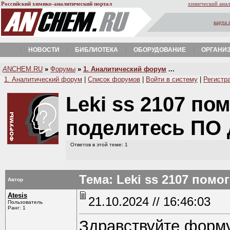
Российский химико-аналитический портал
химический анал
карта 
НОВОСТИ
БИБЛИОТЕКА
ОБОРУДОВАНИЕ
ОРГАНИ
A
NCHEM.RU
»
Форумы
»
1. Аналитический форум
...
1. Аналитический форум
|
Список форумов
|
Войти в систему
|
Регистр
Leki ss 2107 по
поделитесь ПО
Ответов в этой теме: 1
Тема: Leki ss 2107 пом
Автор
Atesis
21.10.2024 // 16:46:03
Пользователь
Ранг: 1
Здравствуйте форму