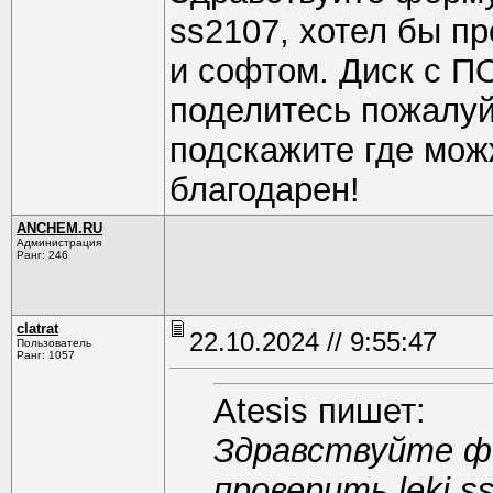
ss2107, хотел бы пр
и софтом. Диск с П
поделитесь пожалуй
подскажите где мож
благодарен!
ANCHEM.RU
Администрация
Ранг: 246
clatrat
22.10.2024 // 9:55:47
Пользователь
Ранг: 1057
Atesis пишет:
Здравствуйте ф
проверить leki s