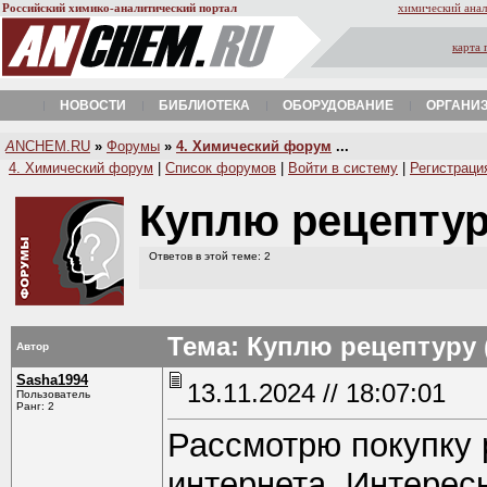
Российский химико-аналитический портал
химический анал
карта 
НОВОСТИ
БИБЛИОТЕКА
ОБОРУДОВАНИЕ
ОРГАНИ
A
NCHEM.RU
»
Форумы
»
4. Химический форум
...
4. Химический форум
|
Список форумов
|
Войти в систему
|
Регистраци
Куплю рецептур
Ответов в этой теме: 2
Тема: Куплю рецептуру
Автор
Sasha1994
13.11.2024 // 18:07:01
Пользователь
Ранг: 2
Рассмотрю покупку 
интернета. Интерес