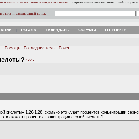
из и аналитическая химия в фокусе внимания
:::
портал химиков-аналитиков
:::
выбор профе
портала
:::
расширенный поиск
ЗАЦИИ
РАБОТА
КАЛЕНДАРЬ
ФОРУМЫ
О ПРОЕКТЕ
я
|
Помощь
|
Последние темы
|
Поиск
кислоты?
>>>
й кислоты-- 1,26-1,28. сколько это будет процентов концентрации серной
--это скоко в процентах концентрации серной кислоты?