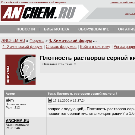
Российский химико-аналитический портал
химический анал
карта 
НОВОСТИ
БИБЛИОТЕКА
ОБОРУДОВАНИЕ
ОРГАНИ
A
NCHEM.RU
»
Форумы
»
4. Химический форум
...
4. Химический форум
|
Список форумов
|
Войти в систему
|
Регистраци
Плотность растворов серной 
Ответов в этой теме: 5
Автор
Тема: Плотность растворов серной кислоты?
nkm
17.11.2006 // 17:27:24
Пользователь
Ранг: 212
вопрос следующий,- Плотность растворов серно
процентов серной кислоты концентрации? и 1.6
ANCHEM.RU
Администрация
Ранг: 246