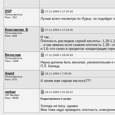
DSP
17.11.2006 // 17:32:16
Пользователь
Ранг: 352
Лучше всего посмотри по Лурье, но подойдет и
Константин_Б
17.11.2006 // 17:33:35
Пользователь
Ранг: 849
И так...
Плотность растворов серной кислоты-- 1,26-1,
...и как именно если скажем плотность 1.26---
и 1.6--это скоко в процентах концентрации сер
Вячеслав
17.11.2006 // 18:04:43
Пользователь
Ранг: 1369
Наука должна быть веселая, увлекательная и 
П.Л. Капица.
Aspid
18.11.2006 // 7:55:46
Пользователь
Ранг: 870
А зачем вам серная кислота???
varban
18.11.2006 // 21:03:12
VIP Member
Ранг: 8699
Редактировано 2 раз(а)
Холода на носу, однако.
Мне тоже надо проверить плотность электроли