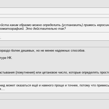
йста каким образмо можно определить (установить) примесь керосина
хроматографией. Это действительно так?
.
гораздо более дешевых, но не менее надежных способов.
туре НК.
застывания (помутнения) или цетановое число, которые определять прост
нид может оказаться ещё и намного проще и точнее, потому что примесь
....