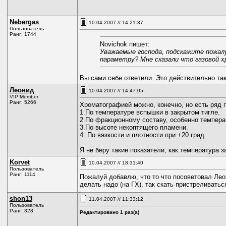
Nebergas
10.04.2007 // 14:21:37
Пользователь
Ранг: 1744
Novichok пишет:
Уважаемые господа, подскажите пожалу
параметру? Мне сказали что газовой 
Вы сами себе ответили. Это действительно так
Леонид
10.04.2007 // 14:47:05
VIP Member
Ранг: 5266
Хроматографией можно, конечно, но есть ряд 
1.По температуре вспышки в закрытом тигле.
2.По фракционному составу, особенно темпера
3.По высоте некоптящего пламени.
4. По вязкости и плотности при +20 град.
Я не беру такие показатели, как температура 
Korvet
10.04.2007 // 18:31:40
Пользователь
Ранг: 1114
Пожалуй добавлю, что то что посоветовал Лео
делать надо (на ГХ), так скать пристреливаться
shon13
11.04.2007 // 11:33:12
Пользователь
Ранг: 328
Редактировано 1 раз(а)