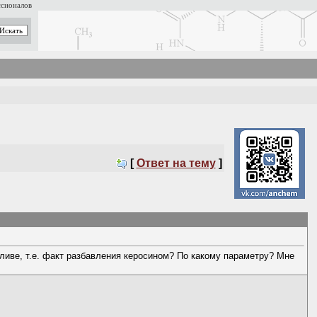
ссионалов
[
Ответ на тему
]
ливе, т.е. факт разбавления керосином? По какому параметру? Мне