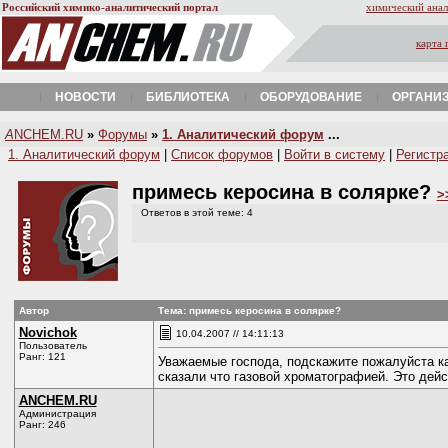
Российский химико-аналитический портал
химический анал
карта 
НОВОСТИ
БИБЛИОТЕКА
ОБОРУДОВАНИЕ
ОРГАНИ
A
NCHEM.RU
»
Форумы
»
1. Аналитический форум
...
1. Аналитический форум
|
Список форумов
|
Войти в систему
|
Регистр
примесь керосина в солярке?
>
Ответов в этой теме: 4
Автор
Тема: примесь керосина в солярке?
Novichok
10.04.2007 // 14:11:13
Пользователь
Ранг: 121
Уважаемые господа, подскажите пожалуйста ка
сказали что газовой хроматографией. Это дейс
ANCHEM.RU
Администрация
Ранг: 246