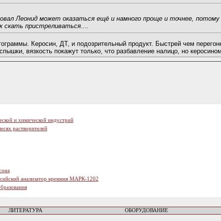
вал Леонид может оказаться ещё и намного проще и точнее, потому 
к скать пристреливаться....
тограммы. Керосин, ДТ, и подозрительный продукт. Быстрей чем перегон
пышки, вязкость покажут только, что разбавление налицо, но керосином
еской и химической индустрий
есях растворителей
сона
ссийский анализатор кремния МАРК-1202
образования
ЛИТЕРАТУРА
ОБОРУДОВАНИЕ