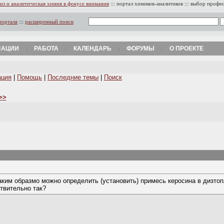
из и аналитическая химия в фокусе внимания
:::
портал химиков-аналитиков
:::
выбор профе
портала
:::
расширенный поиск
ЗАЦИИ
РАБОТА
КАЛЕНДАРЬ
ФОРУМЫ
О ПРОЕКТЕ
ация
|
Помощь
|
Последние темы
|
Поиск
>>
ким образмо можно определить (установить) примесь керосина в дизтоп
твительно так?