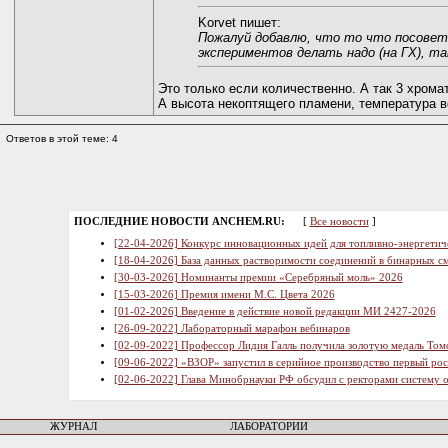
Korvet пишет:
Пожалуй добавлю, что то что посовето
экспериментов делать надо (на ГХ), та
Это только если количественно. А так 3 хрома
А высота некоптящего пламени, температура вс
Ответов в этой теме: 4
ПОСЛЕДНИЕ НОВОСТИ ANCHEM.RU:
[
Все новости
]
[22-04-2026] Конкурс инновационных идей для топливно-энергетич
[18-04-2026] База данных растворимости соединений в бинарных см
[30-03-2026] Номинанты премии «Серебряный моль» 2026
[15-03-2026] Премия имени М.С. Цвета 2026
[01-02-2026] Введение в действие новой редакции МИ 2427-2026
[26-09-2022] Лабораторный марафон вебинаров
[02-09-2022] Профессор Лидия Галль получила золотую медаль Том
[09-06-2022] «ВЗОР» запустил в серийное производство первый ро
[02-06-2022] Глава Минобрнауки РФ обсудил с ректорами систему 
ЖУРНАЛ
ЛАБОРАТОРИИ