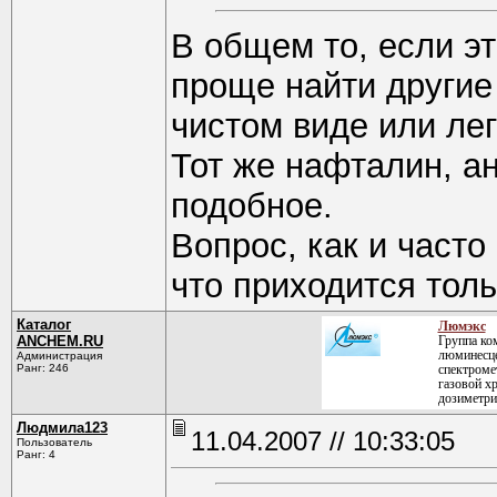
В общем то, если э
проще найти другие
чистом виде или ле
Тот же нафталин, а
подобное.
Вопрос, как и часто
что приходится толь
Каталог
Люмэкс
ANCHEM.RU
Группа ко
люминесце
Администрация
Ранг: 246
спектроме
газовой х
дозиметри
Людмила123
11.04.2007 // 10:33:05
Пользователь
Ранг: 4