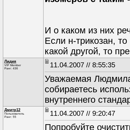
И о каком из них ре
Если н-трикозан, то
какой другой, то пр
Лидия
11.04.2007 // 8:55:35
VIP Member
Ранг: 436
Уважаемая Людмила.
собираетесь использ
внутреннего станда
Дмитр12
11.04.2007 // 9:20:47
Пользователь
Ранг: 55
Попробуйте очистит