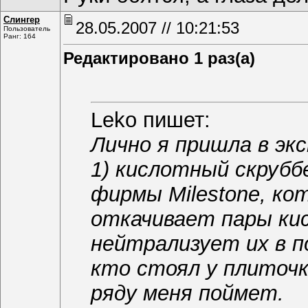
Слингер
28.05.2007 // 10:21:53
Пользователь
Ранг: 164
Редактировано 1 раз(а)
Leko пишет:
Лично я пришла в экс
1) кислотный скрубб
фирмы Milestone, ко
откачивает пары ки
нейтрализует их в 
кто стоял у плиточк
ряду меня поймет.