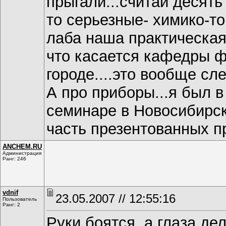
прыгали...считай десять 
то серьезные- химико-т
лаба наша практическая
что касается кафедры 
городе....это вообще сл
А про приборы...я был 
семинаре в Новосибирск
часть презентованных пр
ANCHEM.RU
Администрация
Ранг: 246
vdnif
23.05.2007 // 12:55:16
Пользователь
Ранг: 2
Руки боятся, а глаза де