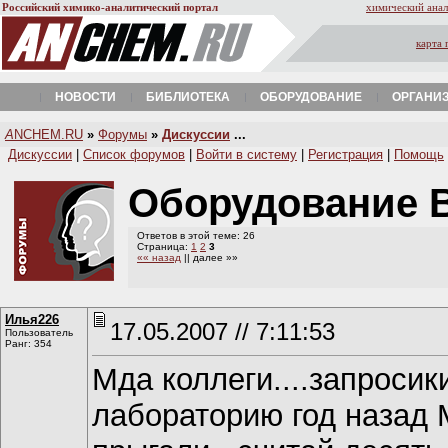
Российский химико-аналитический портал
химический анал
карта 
НОВОСТИ
БИБЛИОТЕКА
ОБОРУДОВАНИЕ
ОРГАНИ
A
NCHEM.RU
»
Форумы
»
Дискуссии
...
Дискуссии
|
Список форумов
|
Войти в систему
|
Регистрация
|
Помощь
Оборудование 
Ответов в этой теме: 26
Страница:
1
2
3
«« назад
|| далее »»
Илья226
17.05.2007 // 7:11:53
Пользователь
Ранг: 354
Мда коллеги....запросик
лабораторию год назад 