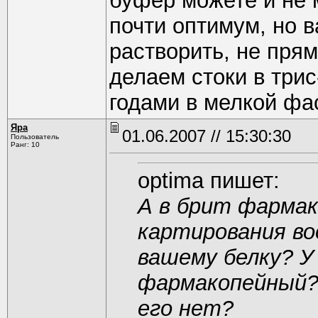
буфер можете и не 
почти оптимум, но в
растворить, не прям
делаем стоки в три
годами в мелкой фа
Яра
01.06.2007 // 15:30:30
Пользователь
Ранг: 10
optima пишет:
А в брит фарма
картирования во
вашему белку? У 
фармакопейный?
его нет?