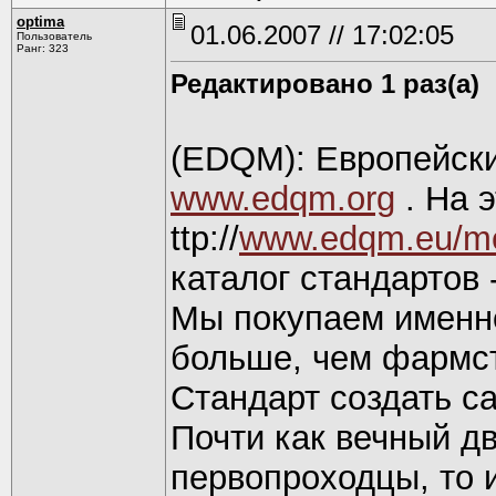
optima
01.06.2007 // 17:02:05
Пользователь
Ранг: 323
Редактировано 1 раз(а)
(EDQM): Европейски
www.edqm.org
. На 
ttp://
www.edqm.eu/med
каталог стандартов 
Мы покупаем именно
больше, чем фармст
Стандарт создать са
Почти как вечный дв
первопроходцы, то и