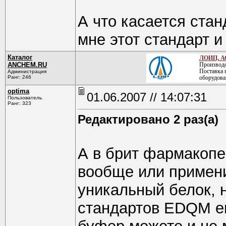
А что касается стан
мне этот стандарт и
Каталог
ЛОИП, А
ANCHEM.RU
Производс
Поставка 
Администрация
Ранг: 246
оборудова
optima
01.06.2007 // 14:07:31
Пользователь
Ранг: 323
Редактировано 2 раз(а)
А в брит фармакопе
вообще или примени
уникальный белок, 
стандартов EDQM ег