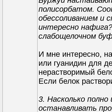
Буржуи настаивают
полисорбатом. Соо
обессоливанием и с
интересно нафига?
слабощелочном буф
И мне интересно, н
или гуанидин для д
нерастворимый бело
Если белок раствори
3. Насколько полно
останавливать про