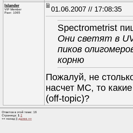
Islander
01.06.2007 // 17:08:35
VIP Member
Ранг: 1065
Spectrometrist пи
Они светят в UV
пиков олигомеро
корню
Пожалуй, не столько
насчет МС, то каки
(off-topic)?
Ответов в этой теме: 16
Страница:
1
2
«« назад ||
далее »»