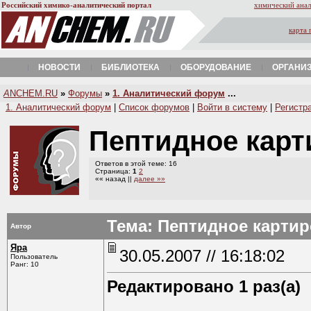
Российский химико-аналитический портал
химический анал
карта 
НОВОСТИ
БИБЛИОТЕКА
ОБОРУДОВАНИЕ
ОРГАНИ
A
NCHEM.RU
»
Форумы
»
1. Аналитический форум
...
1. Аналитический форум
|
Список форумов
|
Войти в систему
|
Регистр
Пептидное кар
Ответов в этой теме: 16
Страница:
1
2
«« назад ||
далее »»
Тема: Пептидное карти
Автор
Яра
30.05.2007 // 16:18:02
Пользователь
Ранг: 10
Редактировано 1 раз(а)