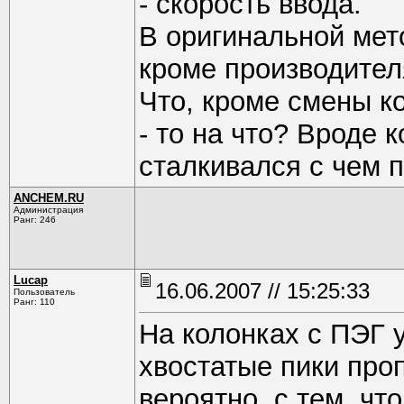
- скорость ввода.
В оригинальной мето
кроме производителя
Что, кроме смены к
- то на что? Вроде 
сталкивался с чем 
ANCHEM.RU
Администрация
Ранг: 246
Lucap
16.06.2007 // 15:25:33
Пользователь
Ранг: 110
На колонках с ПЭГ 
хвостатые пики про
вероятно, с тем, чт