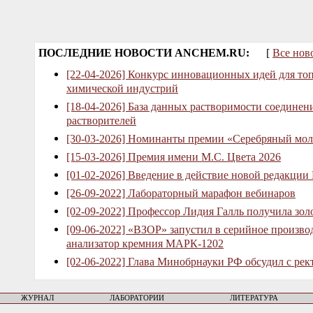
ПОСЛЕДНИЕ НОВОСТИ ANCHEM.RU:
[
Все нов
[22-04-2026] Конкурс инновационных идей для то
химической индустрий
[18-04-2026] База данных растворимости соединен
растворителей
[30-03-2026] Номинанты премии «Серебряный мол
[15-03-2026] Премия имени М.С. Цвета 2026
[01-02-2026] Введение в действие новой редакции
[26-09-2022] Лабораторный марафон вебинаров
[02-09-2022] Профессор Лидия Галль получила зо
[09-06-2022] «ВЗОР» запустил в серийное произв
анализатор кремния МАРК-1202
[02-06-2022] Глава Минобрнауки РФ обсудил с рек
ЖУРНАЛ
ЛАБОРАТОРИИ
ЛИТЕРАТУРА