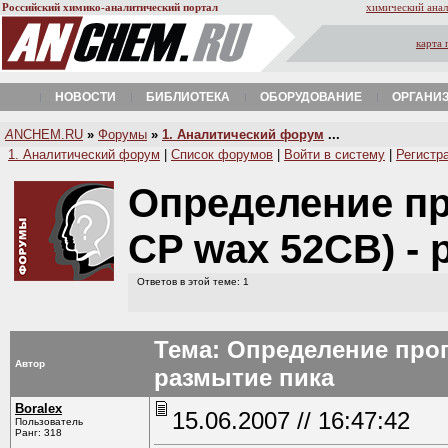
Российский химико-аналитический портал
химический анал
карта 
НОВОСТИ
БИБЛИОТЕКА
ОБОРУДОВАНИЕ
ОРГАНИ
A
NCHEM.RU
»
Форумы
»
1. Аналитический форум
...
1. Аналитический форум
|
Список форумов
|
Войти в систему
|
Регистр
Определение пр
СP wax 52CB) -
Ответов в этой теме: 1
Тема: Определение проп
Автор
размытие пика
Boralex
15.06.2007 // 16:47:42
Пользователь
Ранг: 318