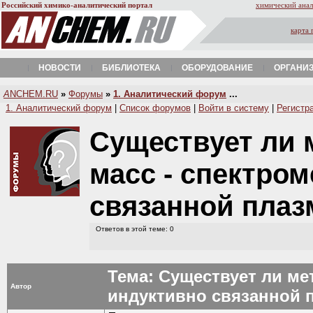
Российский химико-аналитический портал
химический анал
карта 
НОВОСТИ
БИБЛИОТЕКА
ОБОРУДОВАНИЕ
ОРГАНИ
A
NCHEM.RU
»
Форумы
»
1. Аналитический форум
...
1. Аналитический форум
|
Список форумов
|
Войти в систему
|
Регистр
Существует ли 
масс - спектро
связанной пла
Ответов в этой теме: 0
Тема: Существует ли ме
Автор
индуктивно связанной 