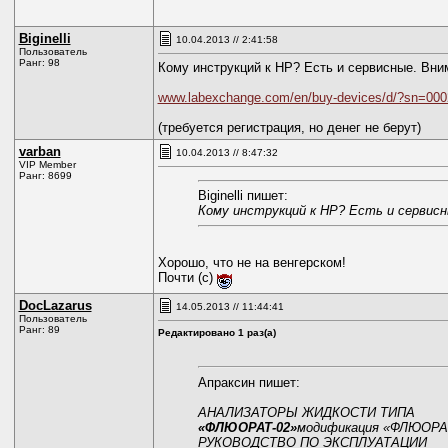
Biginelli
10.04.2013 // 2:41:58
Пользователь
Ранг: 98
Кому инструкций к НР? Есть и сервисные. Вним
www.labexchange.com/en/buy-devices/d/?sn=000
(требуется регистрация, но денег не берут)
varban
10.04.2013 // 8:47:32
VIP Member
Ранг: 8699
Biginelli пишет:
Кому инструкций к НР? Есть и сервисн
Хорошо, что не на венгерском!
Почти (с)
DocLazarus
14.05.2013 // 11:44:41
Пользователь
Ранг: 89
Редактировано 1 раз(а)
Апраксин пишет:
АНАЛИЗАТОРЫ ЖИДКОСТИ ТИПА
«ФЛЮОРАТ-02»
модификация «ФЛЮОРАТ
РУКОВОДСТВО ПО ЭКСПЛУАТАЦИИ