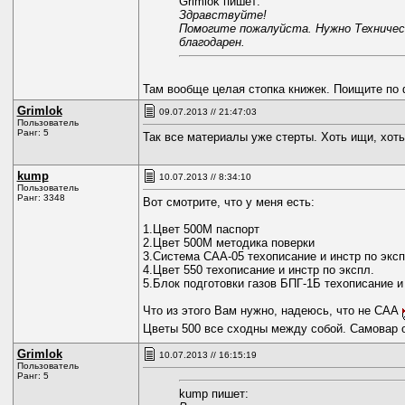
Grimlok пишет:
Здравствуйте!
Помогите пожалуйста. Нужно Техническо
благодарен.
Там вообще целая стопка книжек. Поищите по
Grimlok
09.07.2013 // 21:47:03
Пользователь
Ранг: 5
Так все материалы уже стерты. Хоть ищи, хоть
kump
10.07.2013 // 8:34:10
Пользователь
Ранг: 3348
Вот смотрите, что у меня есть:
1.Цвет 500М паспорт
2.Цвет 500М методика поверки
3.Система САА-05 техописание и инстр по эксп
4.Цвет 550 техописание и инстр по экспл.
5.Блок подготовки газов БПГ-1Б техописание и 
Что из этого Вам нужно, надеюсь, что не САА
Цветы 500 все сходны между собой. Самовар о
Grimlok
10.07.2013 // 16:15:19
Пользователь
Ранг: 5
kump пишет: