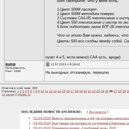
Вот смотрите, что у меня есть:
1.Цвет 500М паспорт
2.Цвет 500М методика поверки
3.Система САА-05 техописание и инстр
4.Цвет 550 техописание и инстр по экс
5.Блок подготовки газов БПГ-1Б техопи
Что из этого Вам нужно, надеюсь, чт
Цветы 500 все сходны между собой. Са
пункт 4 и 5, если можно) САА есть, вроде)
kump
11.07.2013 // 8:28:02
Пользователь
Ранг: 3348
На выходных отсканирую, перешлю.
Ответов в этой теме: 303
Страница:
1
2
3
4
5
6
7
8
9
10
11
12
13
14
15
16
17
18
19
20
21
22
23
24
25
26
27
28
29
3
«« назад
||
далее »»
ПОСЛЕДНИЕ НОВОСТИ ANCHEM.RU:
[
Все новости
]
[22-04-2026] Конкурс инновационных идей для топливно-энергетич
[18-04-2026] База данных растворимости соединений в бинарных см
[30-03-2026] Номинанты премии «Серебряный моль» 2026