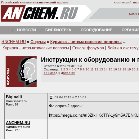
Российский химико-аналитический портал
химический анал
карта 
НОВОСТИ
БИБЛИОТЕКА
ОБОРУДОВАНИЕ
ОРГАНИ
A
NCHEM.RU
»
Форумы
»
Курилка - нетематические вопросы
...
Курилка - нетематические вопросы
|
Список форумов
|
Войти в систему
Инструкции к оборудованию и
Ответов в этой теме: 303
Страница:
1
2
3
4
5
6
7
8
9
10
11
12
13
14
15
16
17
18
19
20
2
«« назад
||
далее »»
Biginelli
09.04.2013 // 2:15:01
Пользователь
Ранг: 98
Флюорат-2 здесь:
https://mega.co.nz/#!3ZIkHKoT!Y-1y9m5A7E
ANCHEM.RU
Администрация
Ранг: 246