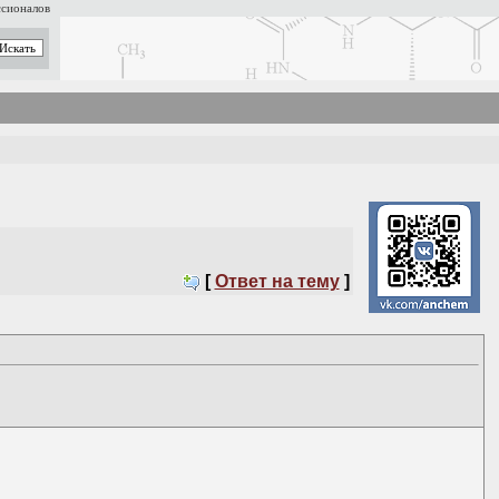
ссионалов
[
Ответ на тему
]