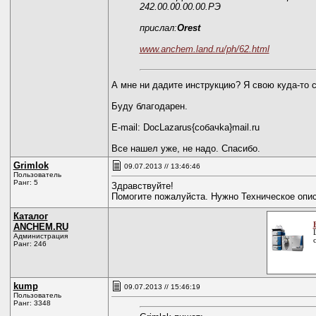
242.00.00.00.00.РЭ
прислал:
Orest
www.anchem.land.ru/ph/62.html
А мне ни дадите инструкцию? Я свою куда-то с
Буду благодарен.
E-mail: DocLazarus{coбaчkа}mail.ru
Все нашел уже, не надо. Спасибо.
Grimlok
09.07.2013 // 13:46:46
Пользователь
Ранг: 5
Здравствуйте!
Помогите пожалуйста. Нужно Техническое описа
Каталог
ANCHEM.RU
Администрация
Ранг: 246
kump
09.07.2013 // 15:46:19
Пользователь
Ранг: 3348