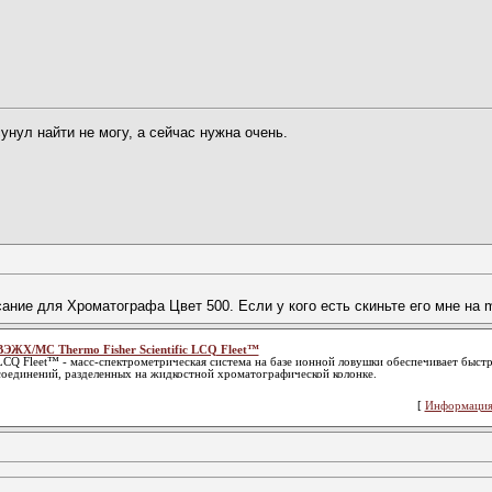
унул найти не могу, а сейчас нужна очень.
ние для Хроматографа Цвет 500. Если у кого есть скиньте его мне на ma
ВЭЖХ/МС Thermo Fisher Scientific LCQ Fleet™
LCQ Fleet™ - масс-спектрометрическая система на базе ионной ловушки обеспечивает быст
соединений, разделенных на жидкостной хроматографической колонке.
[
Информация