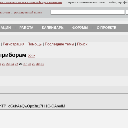
из и аналитическая химия в фокусе внимания
:::
портал химиков-аналитиков
:::
выбор профе
портала
:::
расширенный поиск
ЗАЦИИ
РАБОТА
КАЛЕНДАРЬ
ФОРУМЫ
О ПРОЕКТЕ
|
Регистрация
|
Помощь
|
Последние темы
|
Поиск
 приборам
>>>
1
22
23
24
25
26
27
28
29
30
31
NKLhTP_oGuhAeQwOpx3n17Hj1Q-OAredM