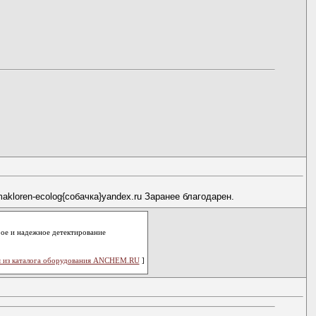
kloren-ecolog{собачка}yandex.ru Заранее благодарен.
рое и надежное детектирование
 из каталога оборудования ANCHEM.RU
]