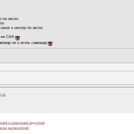
 по экспл.
пл.
сание и инстр по экспл.
о не САА
мовар он и есть самовар.
0
31
еской и химической индустрий
есях растворителей