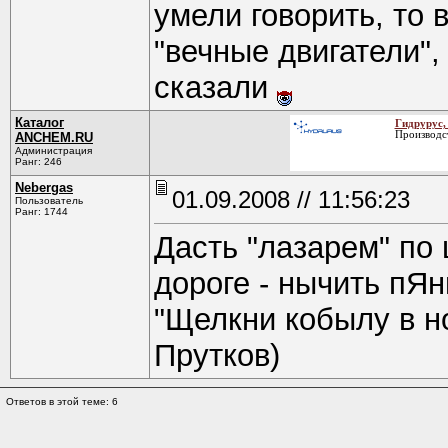
умели говорить, то 
"вечные двигатели",
сказали
Каталог
Гидрурус
Производст
ANCHEM.RU
Администрация
Ранг: 246
Nebergas
01.09.2008 // 11:56:23
Пользователь
Ранг: 1744
Дасть "лазарем" по 
дороге - нычить пЯн
"Щелкни кобылу в но
Прутков)
Ответов в этой теме: 6