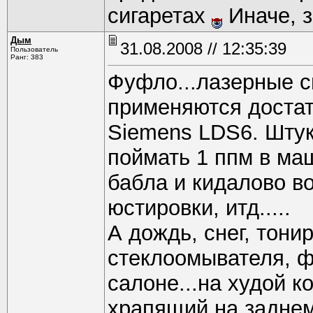
сигаретах
Иначе, з
Дым
31.08.2008 // 12:35:39
Пользователь
Ранг: 383
Фуфло...лазерные 
применяются достат
Siemens LDS6. Штук
поймать 1 ппм в ма
бабла и кидалово в
юстировки, итд.....
А дождь, снег, тони
стеклоомывателя, ф
салоне...на худой 
храпящий на заднем