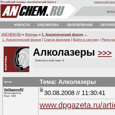
Российский химико-аналитический портал
химический анал
карта 
НОВОСТИ
БИБЛИОТЕКА
ОБОРУДОВАНИЕ
ОРГАНИ
A
NCHEM.RU
»
Форумы
»
1. Аналитический форум
...
1. Аналитический форум
|
Список форумов
|
Войти в систему
|
Регистр
Алколазеры
>>>
Ответов в этой теме: 6
Тема: Алколазеры
Автор
VelikanovAV
30.08.2008 // 11:30:41
Пользователь
Ранг: 469
www.dpgazeta.ru/arti