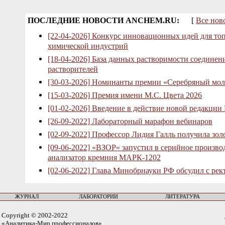
ПОСЛЕДНИЕ НОВОСТИ ANCHEM.RU:
[
Все нов
[22-04-2026] Конкурс инновационных идей для то
химической индустрий
[18-04-2026] База данных растворимости соединен
растворителей
[30-03-2026] Номинанты премии «Серебряный мол
[15-03-2026] Премия имени М.С. Цвета 2026
[01-02-2026] Введение в действие новой редакции
[26-09-2022] Лабораторный марафон вебинаров
[02-09-2022] Профессор Лидия Галль получила зо
[09-06-2022] «ВЗОР» запустил в серийное произв
анализатор кремния МАРК-1202
[02-06-2022] Глава Минобрнауки РФ обсудил с рек
ЖУРНАЛ
ЛАБОРАТОРИИ
ЛИТЕРАТУРА
Copyright © 2002-2022
«Аналитика-Мир профессионалов»