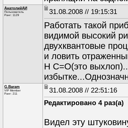
АнатолийАИ
31.08.2008 // 19:15:31
Пользователь
Ранг: 1129
Работать такой приб
видимой высокий ри
двухквантовые проц
и ловить отраженный
Н С=О(это выхлоп)..
избытке...Однозна
G.Baram
31.08.2008 // 22:51:16
VIP Member
Ранг: 211
Редактировано 4 раз(а)
Видел эту штуковин