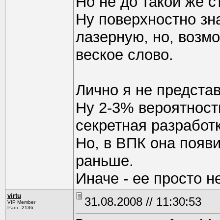
Но не до такой же с
Ну поверхностно зна
лазерную, но, возмо
веское слово.
Лично я не представ
Ну 2-3% вероятност
секретная разработ
Но, в ВПК она появ
раньше.
Иначе - ее просто не
virtu
31.08.2008 // 11:30:53
VIP Member
Ранг: 2136