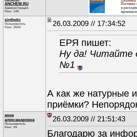
ANCHEM.RU
Поставка 
и расходн
Администрация
Ранг: 246
промышле
sinthetic
26.03.2009 // 17:34:52
Пользователь
Ранг: 3640
ЕРЯ пишет:
Ну да! Читайте 
№1
А как же натурные 
приёмки? Непорядо
анна
26.03.2009 // 21:51:43
александровна
Пользователь
Ранг: 99
Благодарю за инфор