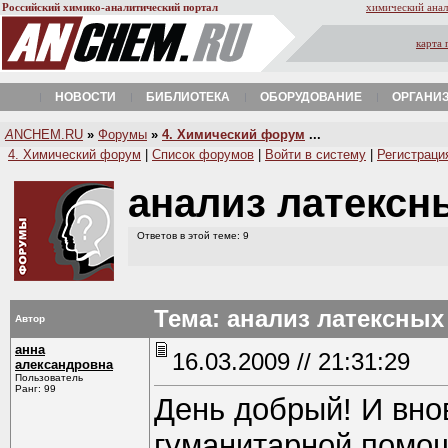
Российский химико-аналитический портал
химический анал
карта 
НОВОСТИ
БИБЛИОТЕКА
ОБОРУДОВАНИЕ
ОРГАНИ
A
NCHEM.RU
»
Форумы
»
4. Химический форум
...
4. Химический форум
|
Список форумов
|
Войти в систему
|
Регистраци
анализ латексн
Ответов в этой теме: 9
Тема: анализ латексных
Автор
анна
16.03.2009 // 21:31:29
александровна
Пользователь
Ранг: 99
День добрый! И вно
гуманитарной помо