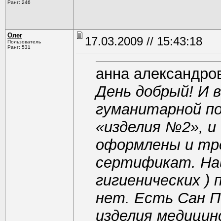
Ранг: 246
Олег
17.03.2009 // 15:43:18
Пользователь
Ранг: 531
анна александро
День добрый! И 
гуманитарной п
«изделия №2», и
оформлены и тре
сертификат. Наш
гигиенических )
нет. Есть Сан П
изделия медицинс