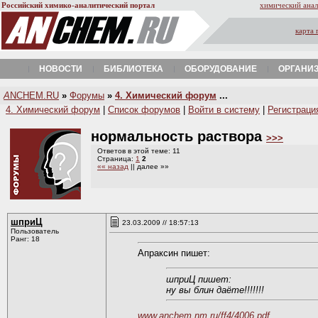
Российский химико-аналитический портал
химический анал
карта 
НОВОСТИ
БИБЛИОТЕКА
ОБОРУДОВАНИЕ
ОРГАНИ
A
NCHEM.RU
»
Форумы
»
4. Химический форум
...
4. Химический форум
|
Список форумов
|
Войти в систему
|
Регистраци
нормальность раствора
>>>
Ответов в этой теме: 11
Страница:
1
2
«« назад
|| далее »»
шприЦ
23.03.2009 // 18:57:13
Пользователь
Ранг: 18
Апраксин пишет:
шприЦ пишет:
ну вы блин даёте!!!!!!!
www.anchem.nm.ru/ff4/4006.pdf