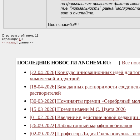
по формальным признакам фактор экви
т.е. "нормальность" равна "молярности
вот и считайте.
Воот спасибо!!!!
Ответов в этой теме: 11
Страница:
1
2
«« назад
|| далее »»
ПОСЛЕДНИЕ НОВОСТИ ANCHEM.RU:
[
Все нов
[22-04-2026] Конкурс инновационных идей для то
химической индустрий
[18-04-2026] База данных растворимости соединен
растворителей
[30-03-2026] Номинанты премии «Серебряный мол
[15-03-2026] Премия имени М.С. Цвета 2026
[01-02-2026] Введение в действие новой редакции
[26-09-2022] Лабораторный марафон вебинаров
[02-09-2022] Профессор Лидия Галль получила зо