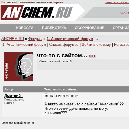
Российский химико-аналитический портал
химический анал
карта 
НОВОСТИ
БИБЛИОТЕКА
ОБОРУДОВАНИЕ
ОРГАНИ
A
NCHEM.RU
»
Форумы
»
1. Аналитический форум
...
1. Аналитический форум
|
Список форумов
|
Войти в систему
|
Регистр
что-то с сайтом...
>>>
Ответов в этой теме: 0
Автор
Тема: что-то с сайтом...
Дмитрий_
16.04.2009 // 8:06:31
Пользователь
Ранг: 4
А никто не знает что с сайтом "Аналитики"??
Что-то третий день попасть не могу.
Кончился???
Ответов в этой теме: 0