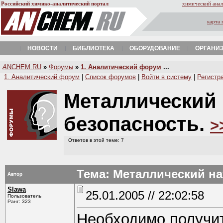
Российский химико-аналитический портал
химический анал
карта 
НОВОСТИ
БИБЛИОТЕКА
ОБОРУДОВАНИЕ
ОРГАНИ
A
NCHEM.RU
»
Форумы
»
1. Аналитический форум
...
1. Аналитический форум
|
Список форумов
|
Войти в систему
|
Регистр
Металлический 
безопасность.
>
Ответов в этой теме: 7
Тема: Металлический на
Автор
Slawa
25.01.2005 // 22:02:58
Пользователь
Ранг: 323
Необходимо получит