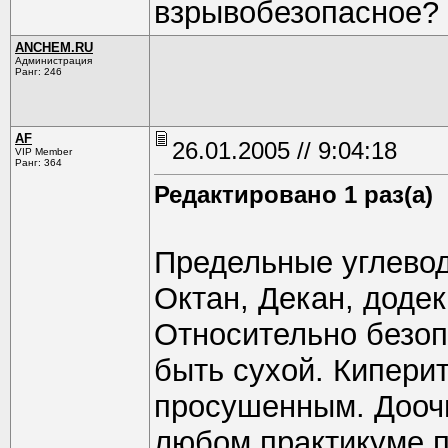
взрывобезопасное?
ANCHEM.RU
Администрация
Ранг: 246
AF
26.01.2005 // 9:04:18
VIP Member
Ранг: 364
Редактировано 1 раз(а)
Предельные углево
Октан, Декан, додек
Относительно безоп
быть сухой. Кипери
просушенным. Доочи
любом практикуме п