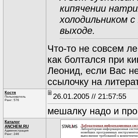
кипячении натри
холодильником с
выходе.
Что-то не совсем ле
как болтался при ки
Леонид, если Вас н
ссылочку на литерат
Костя
26.01.2005 // 21:57:55
Пользователь
Ранг: 576
мешалку надо и про
Каталог
Лабораторная информационная си
ANCHEM.RU
Лабораторная информационная систе
Администрация
новейших программных инструментов у
Ранг: 246
выполнение требований к компетентн