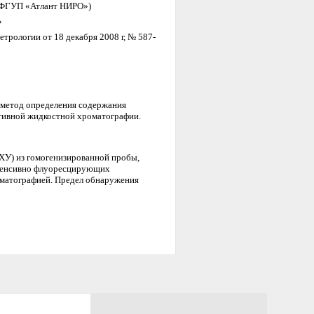
 (ФГУП «Атлант НИРО»)
»
ологии от 18 декабря 2008 г, № 587-
 метод определения содержания
ктивной жидкостной хроматографии.
ХУ) из гомогенизированной пробы,
нтенсивно флуоресцирующих
матографией. Предел обнаружения