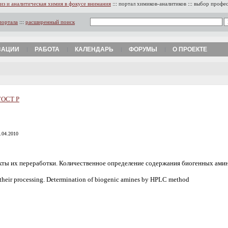
из и аналитическая химия в фокусе внимания
:::
портал химиков-аналитиков
:::
выбор профе
портала
:::
расширенный поиск
ЗАЦИИ
РАБОТА
КАЛЕНДАРЬ
ФОРУМЫ
О ПРОЕКТЕ
ГОСТ Р
5.04.2010
кты их переработки. Количественное определение содержания биогенных ам
f their processing. Determination of biogenic amines by HPLC method