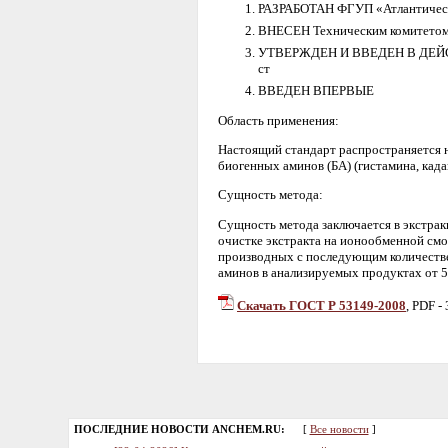
РАЗРАБОТАН ФГУП «Атлантически
ВНЕСЕН Техническим комитетом
УТВЕРЖДЕН И ВВЕДЕН В ДЕЙСТВИЕ
ст
ВВЕДЕН ВПЕРВЫЕ
Область применения:
Настоящий стандарт распространяется 
биогенных аминов (БА) (гистамина, кад
Сущность метода:
Сущность метода заключается в экстра
очистке экстракта на ионообменной см
производных с последующим количеств
аминов в анализируемых продуктах от 5 
Скачать ГОСТ Р 53149-2008
, PDF -
ПОСЛЕДНИЕ НОВОСТИ ANCHEM.RU:
[
Все новости
]