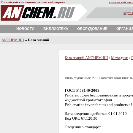
Российский химико-аналитический портал
химический анал
карта 
НОВОСТИ
БИБЛИОТЕКА
ОБОРУДОВАНИЕ
ОРГАНИ
A
NCHEM.RU
» База знаний...
База знаний ANCHEM.RU
/
Методики
/
запись создана: 05.04.2010 / последнее обновление: 0
ГОСТ Р 53149-2008
Рыба, морские беспозвоночные и проду
жидкостной хроматографии
Fish, marine invertebrates and products o
Дата введения в действие 01.01.2010
Код ОКС 67.120.30
Сведения о стандарте: