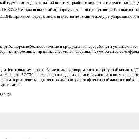
й научно-исследовательский институт рыбного хозяйства и океанографии»
 ТК 335 «Методы испытаний агропромышленной продукции на безопасность
 Приказом Федерального агентства по техническому регулированию и метр
на рыбу, морские беспозвоночные и продукты их переработки и устанавливает
аверина, путресцина, тирамина, спермина и спермидина) методом высокоэффе
кции биогенных аминов разбавленным раствором трихлор-уксусной кислоты (Т
оле Amberlite*CG50, предколоночной дериватизации аминов для получения и
енным определением выделенных аминов высокоэффективной жидкостной хро
до 50 мг/кг.
 383 Кб