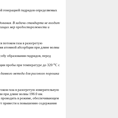
ой генерацией гидридов определяемых
ования. В задачи стандарта не входит
лежащих мер предосторожности и
я потоком газа в разогретую
ния атомной абсорбции при длине волны
собу образования гидридов, перед
o
ации пробы при температуре до 320
С с
данного метода для рисового порошка
током газа в разогретую измерительную
и при длине волны 196.0 нм.
т проводить в режиме, обеспечивающем
т привести к повышению содержания