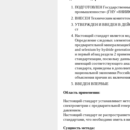
ПОДГОТОВЛЕН Государственным 
промышленности» (ГНУ «8НИИКОП»
ВНЕСЕН Техническим комитетом 
УТВЕРЖДЕН И ВВЕДЕН В ДЕЙСТВИЕ
ст
Настоящий стандарт является м
Определение следовых элементов
предварительной минерализацией п
and selenium by hydride generatio
и первый абзац раздела 2 приме
стандартизации, поскольку данн
имеющий соответствующего анало
стандарта, приведены в дополни
национальной экономики Российс
объяснения причин их включения
ВВЕДЕН ВПЕРВЫЕ
Область применения:
Настоящий стандарт устанавливает мет
спектрометрии с предварительной гене
давлением.
Настоящий стандарт не распространяет
стандартами, что необходимо иметь в в
Сущность метода: