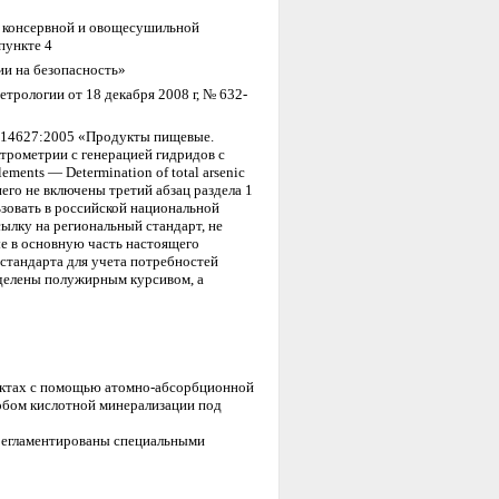
 консервной и овощесушильной
пункте 4
и на безопасность»
ологии от 18 декабря 2008 г, № 632-
 14627:2005 «Продукты пищевые.
трометрии с генерацией гидридов с
ments — Determination of total arsenic
 него не включены третий абзац раздела 1
ьзовать в российской национальной
ылку на региональный стандарт, не
е в основную часть настоящего
стандарта для учета потребностей
делены полужирным курсивом, а
уктах с помощью атомно-абсорбционной
обом кислотной минерализации под
 регламентированы специальными