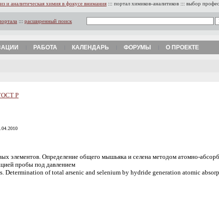
из и аналитическая химия в фокусе внимания
:::
портал химиков-аналитиков
:::
выбор профе
портала
:::
расширенный поиск
ЗАЦИИ
РАБОТА
КАЛЕНДАРЬ
ФОРУМЫ
О ПРОЕКТЕ
ГОСТ Р
5.04.2010
ых элементов. Определение общего мышьяка и селена методом атомно-абсорб
ацией пробы под давлением
ts. Determination of total arsenic and selenium by hydride generation atomic absor