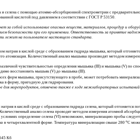
 и селена с помощью атоммо-абсорбционной спектрометрии с предварительн
ованной кислотой под давлением в соответствии с ГОСТ Р 53150.
ет за собой использование опасных веществ, материалов, процедур и оборуд
ением безопасности при его применении. Ответственность за принятие над
сти лежит на пользователе настоящего стандарта.
 натрия в кислой среде с образованием гидрида мышьяка, который отгоняетс
 его атомизация. Количественный анализ мышьяка производят методом измере
азличной чувствительностью определения мышьяка (III) и мышьяка (V) по спо
имо восстановить мышьяк (V) до мышьяка (III).
всех форм мышьяка, присутствующего в пробе, может потребовать минерализ
ка в форму, пригодную для гидрирования.
ое для морепродуктов, отмечено также е ходе межлабораторных испытаний 
натрия в кислой среде с образованием гидрида селена, который отгоняется по
. Количественный анализ селена проводят методом измерения атомной абсорбци
 условиях определение селена (VI) невозможно, минерализацию пробы следуе
o
ько в четырехвалентной форме. Температура минерализации свыше 280
С може
 645 Кб