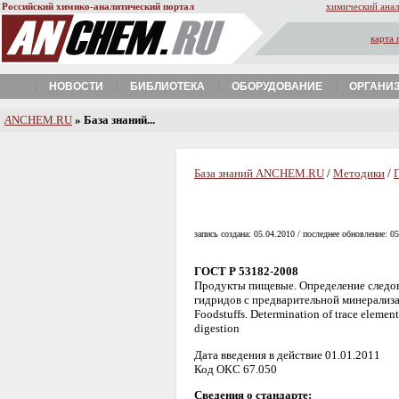
Российский химико-аналитический портал
химический анал
карта 
НОВОСТИ
БИБЛИОТЕКА
ОБОРУДОВАНИЕ
ОРГАНИ
A
NCHEM.RU
» База знаний...
База знаний ANCHEM.RU
/
Методики
/
запись создана: 05.04.2010 / последнее обновление: 0
ГОСТ Р 53182-2008
Продукты пищевые. Определение следов
гидридов с предварительной минерализ
Foodstuffs. Determination of trace elemen
digestion
Дата введения в действие 01.01.2011
Код ОКС 67.050
Сведения о стандарте: