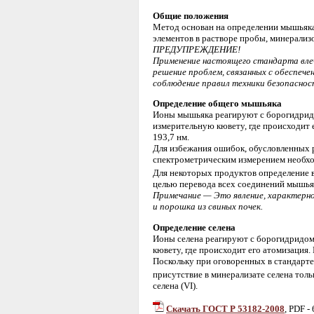
Общие положения
Метод основан на определении мышьяка
элементов в растворе пробы, минерализ
ПРЕДУПРЕЖДЕНИЕ!
Применение настоящего стандарта влеч
решение проблем, связанных с обеспеч
соблюдение правил техники безопасно
Определение общего мышьяка
Ионы мышьяка реагируют с борогидридом
измерительную кювету, где происходит
193,7 нм.
Для избежания ошибок, обусловленных р
спектрометрическим измерением необход
Для некоторых продуктов определение 
целью перевода всех соединений мышья
Примечание — Это явление, характерн
и порошка из свиных почек.
Определение селена
Ионы селена реагируют с борогидридом 
кювету, где происходит его атомизация
Поскольку при оговоренных в стандарте
присутствие в минерализате селена тол
селена (VI).
Скачать ГОСТ Р 53182-2008
, PDF -