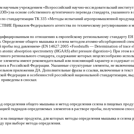
научным учреждением «Всероссийский научно-исследовательский институт
) на основе собственного аутентичного перевода стандарта, указанного в 
по стандартизации ТК 335 «Методы испытаний агропромышленной продукци
 Приказом Федерального агентства по техническому регулированию и метр
одифицированным по отношению к европейскому региональному стандарту ЕН
. Определение общего мышьяка и селена методом атомно-абсорбционной спек
робы под давлением» (EN 14627:2005 «Foodstuffs — Determination of trace ele
n atomic absorption spectrometry (HGAAS) after pressure digestion»). При этом в
ненного регионального стандарта, содержание которых нецелесообразно испол
ые элементы имеют рекомендательный или поясняющий характер и содержат сс
га в Российской Федерации. Указанные структурные элементы, не включенны
тельном приложении ДА. Дополнительные фразы и ссылки, включенные в текст 
кой Федерации и особенностей российской национальной стандартизации, вы
 приведены в сносках
од определения общего мышьяка и метод определения селена в пищевых прод
рацией гидридов опредепяемых элементов в растворе пробы, полученном спос
ся на пищевые продукты, для которых методы определения мышьяка и селена
иду при выборе метода определения.