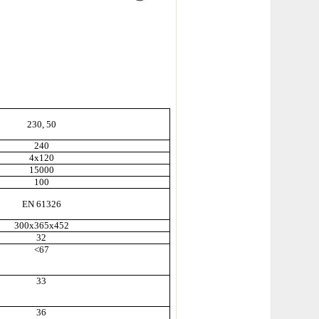
230, 50
240
4х120
15000
100
EN 61326
300х365х452
32
<67
33
36