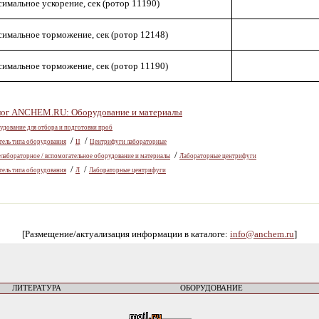
имальное ускорение, сек (ротор 11190)
имальное торможение, сек (ротор 12148)
имальное торможение, сек (ротор 11190)
лог ANCHEM.RU: Оборудование и материалы
дование для отбора и подготовки проб
/
/
тель типа оборудования
Ц
Центрифуги лабораторные
/
лабораторное / вспомогательное оборудование и материалы
Лабораторные центрифуги
/
/
тель типа оборудования
Л
Лабораторные центрифуги
[Размещение/актуализация информации в каталоге:
info@anchem.ru
]
ЛИТЕРАТУРА
ОБОРУДОВАНИЕ