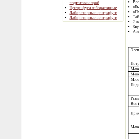
Воз
подготовки проб
«Бы
Центрифуги лабораторные
«Пл
Лабораторные центрифуги
Тай
Лабораторные центрифуги
2 л
Зву
Авт
Элек
Потр
Макс
Макс
Мини
Пода
Разм
Вес 
Прим
Макс