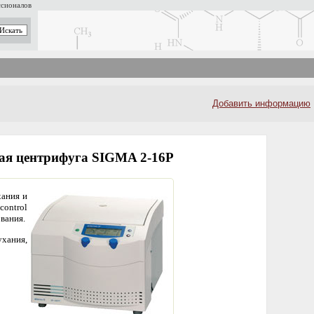
ссионалов
Добавить информацию
ая центрифуга SIGMA 2-16P
хания и
ontrol
вания.
ухания,