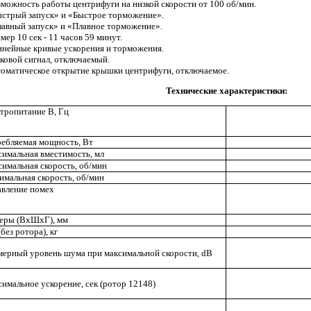
можность работы центрифуги на низкой скорости от 100 об/мин.
стрый запуск» и «Быстрое торможение».
авный запуск» и «Плавное торможение».
мер 10 сек - 11 часов 59 минут.
инейные кривые ускорения и торможения.
ковой сигнал, отключаемый.
оматическое открытие крышки центрифуги, отключаемое.
Технические характеристики:
тропитание В, Гц
ебляемая мощность, Вт
имальная вместимость, мл
имальная скорость, об/мин
мальная скорость, об/мин
вление помех
еры (ВхШхГ), мм
(без ротора), кг
ерный уровень шума при максимальной скорости, dB
имальное ускорение, сек (ротор 12148)