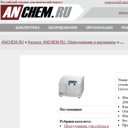
Российский химико-аналитический портал
химический анал
карта 
БИБЛИОТЕКА
ОБОРУДОВАНИЕ
ОРГАНИЗАЦИИ
РА
A
NCHEM.RU
»
Каталог ANCHEM.RU: Оборудование и материалы
» ...
Униве
углов
Unive
Мак
200
Кам
Поставщики:
Отк
Маг
Бес
Рубрики каталога:
Пре
Оборудование для отбора и