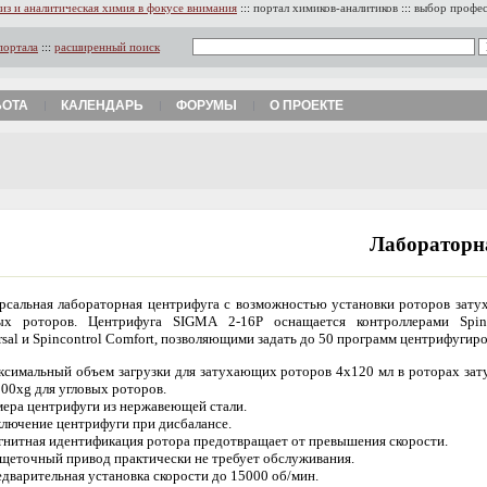
из и аналитическая химия в фокусе внимания
:::
портал химиков-аналитиков
:::
выбор профе
портала
:::
расширенный поиск
БОТА
КАЛЕНДАРЬ
ФОРУМЫ
О ПРОЕКТЕ
Лабораторн
рсальная лабораторная центрифуга с возможностью установки роторов зату
ых роторов. Центрифуга SIGMA 2-16P оснащается контроллерами Spinc
rsal и Spincontrol Comfort, позволяющими задать до 50 программ центрифугиро
симальный объем загрузки для затухающих роторов 4х120 мл в роторах зат
00xg для угловых роторов.
ера центрифуги из нержавеющей стали.
лючение центрифуги при дисбалансе.
нитная идентификация ротора предотвращает от превышения скорости.
щеточный привод практически не требует обслуживания.
дварительная установка скорости до 15000 об/мин.