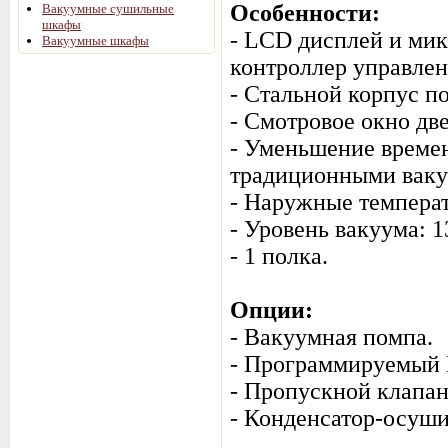
Особенности:
Вакуумные сушильные
шкафы
- LCD дисплей и ми
Вакуумные шкафы
контроллер управле
- Стальной корпус п
- Смотровое окно дв
- Уменьшение времен
традиционными вак
- Наружные температ
- Уровень вакуума: 1
- 1 полка.
Опции:
- Вакуумная помпа.
- Программируемый 
- Пропускной клапан
- Конденсатор-осуш