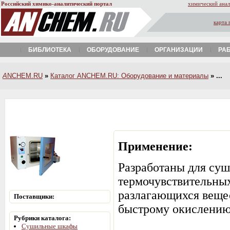
Российский химико-аналитический портал
химический анал
карта 
БИБЛИОТЕКА
ОБОРУДОВАНИЕ
ОРГАНИЗАЦИИ
РА
A
NCHEM.RU
»
Каталог ANCHEM.RU: Оборудование и материалы
» ...
Применение:
Разработаны для су
термочувствительных
разлагающихся веще
Поставщики:
быстрому окислени
Рубрики каталога:
Сушильные шкафы