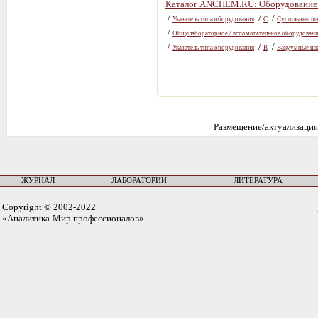
Каталог ANCHEM.RU: Оборудование 
/
/
/
Указатель типа оборудования
С
Сушильные ш
/
Общелабораторное / вспомогательное оборудовани
/
/
/
Указатель типа оборудования
В
Вакуумные ш
[Размещение/актуализация
ЖУРНАЛ
ЛАБОРАТОРИИ
ЛИТЕРАТУРА
Copyright © 2002-2022
«Аналитика-Мир профессионалов»