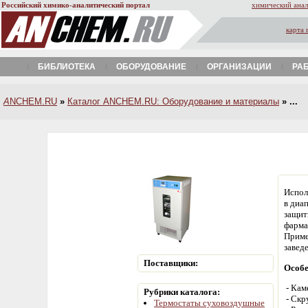
Российский химико-аналитический портал
химический анал
карта 
БИБЛИОТЕКА
ОБОРУДОВАНИЕ
ОРГАНИЗАЦИИ
РА
A
NCHEM.RU
»
Каталог ANCHEM.RU: Оборудование и материалы
» ...
Испол
в диа
защит
фарма
Приме
завед
Поставщики:
Особе
- Кам
Рубрики каталога:
- Скр
Термостаты суховоздушные