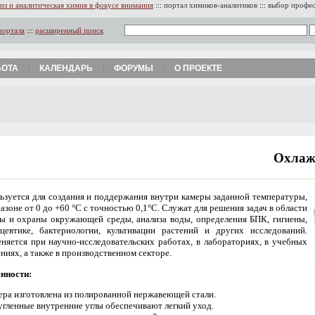
из и аналитическая химия в фокусе внимания
:::
портал химиков-аналитиков
:::
выбор профе
портала
:::
расширенный поиск
БОТА
КАЛЕНДАРЬ
ФОРУМЫ
О ПРОЕКТЕ
Охлаж
ьзуется для создания и поддержания внутри камеры заданной температуры,
пазоне от 0 до +60 °С с точностью 0,1°С. Служат для решения задач в области
ы и охраны окружающей среды, анализа воды, определения БПК, гигиены,
цевтике, бактериологии, культивации растений и других исследований.
няется при научно-исследовательских работах, в лабораториях, в учебных
ениях, а также в производственном секторе.
нности:
ера изготовлена из полированной нержавеющей стали.
угленные внутренние углы обеспечивают легкий уход.