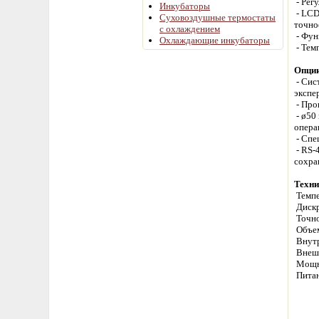
- Рег
Инкубаторы
- LCD
Суховоздушные термостаты
точно
с охлаждением
- Фун
Охлаждающие инкубаторы
- Тем
Опци
- Сис
экспе
- Про
- ø50
опера
- Спе
- RS-
сохра
Техни
Темпе
Дискр
Точно
Объем
Внутр
Внешн
Мощн
Питан