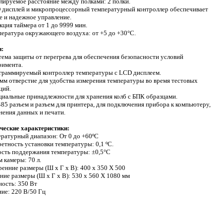
улируемое расстояние между полками: 2 полки.
 дисплей и микропроцессорный температурный контроллер обеспечивает
е и надежное управление.
кция таймера от 1 до 9999 мин.
пература окружающего воздуха: от +5 до +30°С.
и:
тема защиты от перегрева для обеспечения безопасности условий
римента.
граммируемый контроллер температуры с LCD дисплеем.
 мм отверстие для удобства измерения температуры во время тестовых
ций.
циальные принадлежности для хранения колб с БПК образцами.
485 разъем и разъем для принтера, для подключения прибора к компьютеру,
нения данных и печати.
ческие характеристики:
ратурный диапазон: От 0 до +60ºС
етность установки температуры: 0,1 ºС.
сть поддержания температуры: ±0,5°С
 камеры: 70 л.
енние размеры (Ш х Г х В): 400 х 350 Х 500
ие размеры (Ш х Г х В): 530 х 560 Х 1080 мм
ость: 350 Вт
ие: 220 В/50 Гц