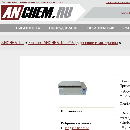
Российский химико-аналитический портал
химический анал
карта 
БИБЛИОТЕКА
ОБОРУДОВАНИЕ
ОРГАНИЗАЦИИ
РА
A
NCHEM.RU
»
Каталог ANCHEM.RU: Оборудование и материалы
» ...
Обесп
Приме
и дру
медиц
Особе
Поставщики:
- Вну
стали
- Циф
Рубрики каталога:
- Фун
Водяные бани