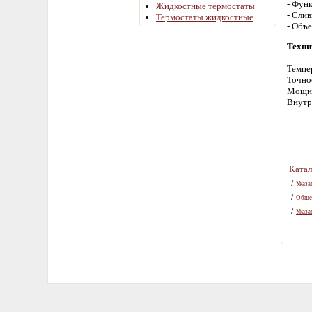
- Функ
Жидкостные термостаты
- Сли
Термостаты жидкостные
- Объе
Техни
Темпе
Точно
Мощно
Внутр
Ката
/
Указа
/
Общел
/
Указа