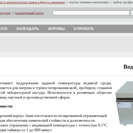
из и аналитическая химия в фокусе внимания
:::
портал химиков-аналитиков
:::
выбор профе
портала
:::
расширенный поиск
БОТА
КАЛЕНДАРЬ
ФОРУМЫ
О ПРОЕКТЕ
Вод
ечивает поддержание заданой температуры водяной среды.
няется для нагрева и термостатирования колб, пробирок, стаканов
гой лабораторной посуды. Используются в различных областях
ины, научной и производственной сферах.
нности:
тренний корпус бани изготовлен из полированной нержавеющей
 для обеспечения химической стойкости и долговечности.
ровое управление с индикацией температуры с точностью 0,1°С.
кция таймера от 1 до 999 минут