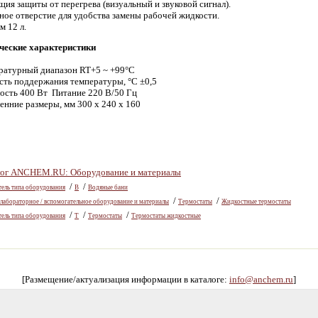
ция защиты от перегрева (визуальный и звуковой сигнал).
вное отверстие для удобства замены рабочей жидкости.
м 12 л.
ческие характеристики
ратурный диапазон RT+5 ~ +99°C
сть поддержания температуры, °С ±0,5
сть 400 Вт Питание 220 В/50 Гц
енние размеры, мм 300 х 240 х 160
лог ANCHEM.RU: Оборудование и материалы
/
/
тель типа оборудования
В
Водяные бани
/
/
абораторное / вспомогательное оборудование и материалы
Термостаты
Жидкостные термостаты
/
/
/
тель типа оборудования
Т
Термостаты
Термостаты жидкостные
[Размещение/актуализация информации в каталоге:
info@anchem.ru
]