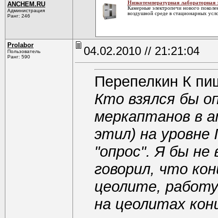
Низкотемпературная лабораторная 
ANCHEM.RU
Камерные электропечи нового поколен
Администрация
воздушной среде в стационарных усло
Ранг: 246
Prolabor
04.02.2010 // 21:21:04
Пользователь
Ранг: 590
Перепелкин К пи
Кто взялся бы о
меркаптанов в а
этил) на уровне
"опрос". Я бы не
говорил, что ко
цеолите, работу
на цеолитах кон