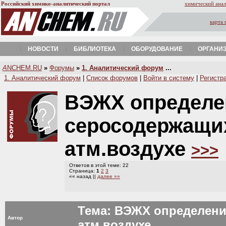
Российский химико-аналитический портал
химический анал
карта 
НОВОСТИ
БИБЛИОТЕКА
ОБОРУДОВАНИЕ
ОРГАНИ
A
NCHEM.RU
»
Форумы
»
1. Аналитический форум
...
1. Аналитический форум
|
Список форумов
|
Войти в систему
|
Регистр
ВЭЖХ определе
серосодержащи
атм.воздухе
>>>
Ответов в этой теме: 22
Страница:
1
2
3
«« назад ||
далее »»
Тема: ВЭЖХ определени
Автор
атм.воздухе