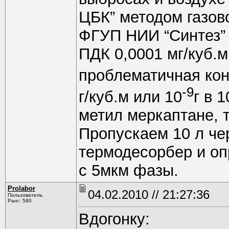
ЦБК” методом газов
ФГУП НИИ “Синтез” 
ПДК 0,0001 мг/куб.м
проблематичная кон
-9
г/куб.м или 10
г в 
метил меркаптане, 
Пропускаем 10 л че
термодесорбер и оп
с 5мкм фазы.
Prolabor
04.02.2010 // 21:27:36
Пользователь
Ранг: 590
Вдогонку: