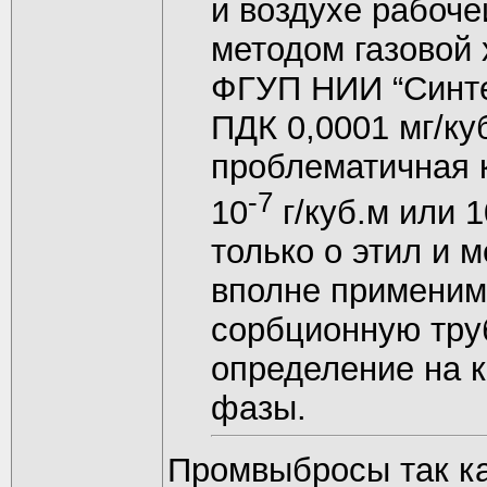
и воздухе рабоч
методом газовой
ФГУП НИИ “Синте
ПДК 0,0001 мг/ку
проблематичная 
-7
10
г/куб.м или 1
только о этил и 
вполне применим
сорбционную тру
определение на 
фазы.
Промвыбросы так ка