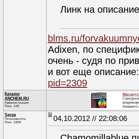
Линк на описани
blms.ru/forvakuumn
Adixen, по специфи
очень - судя по при
и вот еще описание
pid=2309
Каталог
Институт
ANCHEM.RU
Спектроск
конденсир
Администрация
Ранг: 246
ближнего 
Serga
04.10.2012 // 22:08:06
Пользователь
Ранг: 1806
Chamomillablue п