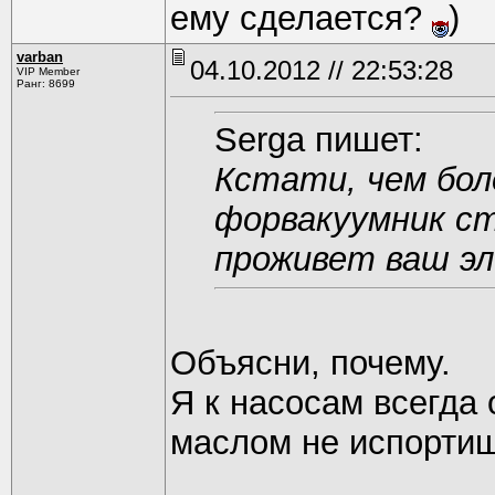
ему сделается?
)
varban
04.10.2012 // 22:53:28
VIP Member
Ранг: 8699
Serga пишет:
Кстати, чем бол
форвакуумник с
проживет ваш э
Объясни, почему.
Я к насосам всегда
маслом не испортиш