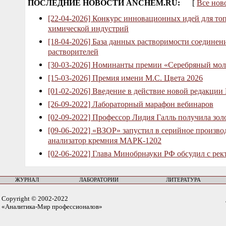
ПОСЛЕДНИЕ НОВОСТИ ANCHEM.RU:
[
Все нов
[22-04-2026] Конкурс инновационных идей для то
химической индустрий
[18-04-2026] База данных растворимости соединен
растворителей
[30-03-2026] Номинанты премии «Серебряный мол
[15-03-2026] Премия имени М.С. Цвета 2026
[01-02-2026] Введение в действие новой редакции
[26-09-2022] Лабораторный марафон вебинаров
[02-09-2022] Профессор Лидия Галль получила зо
[09-06-2022] «ВЗОР» запустил в серийное произв
анализатор кремния МАРК-1202
[02-06-2022] Глава Минобрнауки РФ обсудил с рек
ЖУРНАЛ
ЛАБОРАТОРИИ
ЛИТЕРАТУРА
Copyright © 2002-2022
«Аналитика-Мир профессионалов»