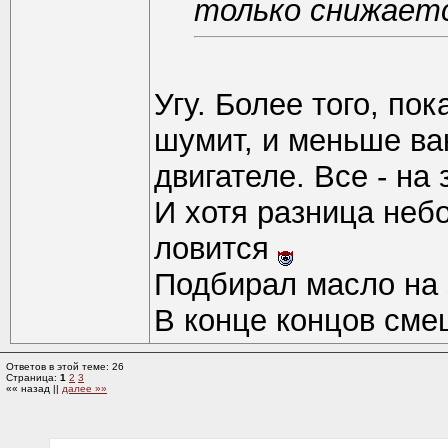
только снижает
Угу. Более того, по
шумит, и меньше вак
двигателе. Все - на
И хотя разница небо
ловится
Подбирал масло на 
В конце концов см
Ответов в этой теме: 26
Страница:
1
2
3
«« назад ||
далее »»