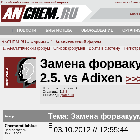
Российский химико-аналитический портал
химический анал
карта 
НОВОСТИ
БИБЛИОТЕКА
ОБОРУДОВАНИЕ
ОРГАНИ
A
NCHEM.RU
»
Форумы
»
1. Аналитический форум
...
1. Аналитический форум
|
Список форумов
|
Войти в систему
|
Регистр
Замена форваку
2.5. vs Adixen
>>
Ответов в этой теме: 26
Страница:
1
2
3
«« назад ||
далее »»
Тема: Замена форвакуумн
Автор
Chamomillablue
03.10.2012 // 12:55:44
Пользователь
Ранг: 1302