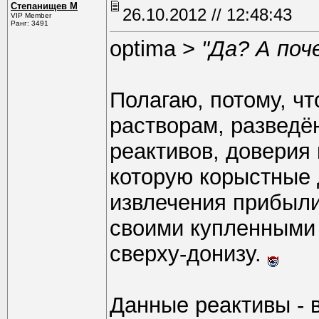
Степанищев М
26.10.2012 // 12:48:43
VIP Member
Ранг: 3491
optima >
"Да? А поч
Полагаю, потому, ч
растворам, разведё
реактивов, доверия 
которую корыстные 
извлечения прибыли
своими купленными 
сверху-донизу.
Данные реактивы - 