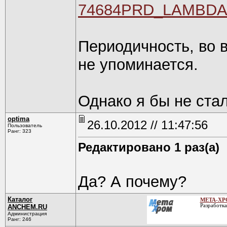
74684PRD_LAMBDAPha
Периодичность, во в
не упоминается.
Однако я бы не ста
optima
26.10.2012 // 11:47:56
Пользователь
Ранг: 323
Редактировано 1 раз(а)
Да? А почему?
Каталог
МЕТА-ХР
Разработка
ANCHEM.RU
Администрация
Ранг: 246