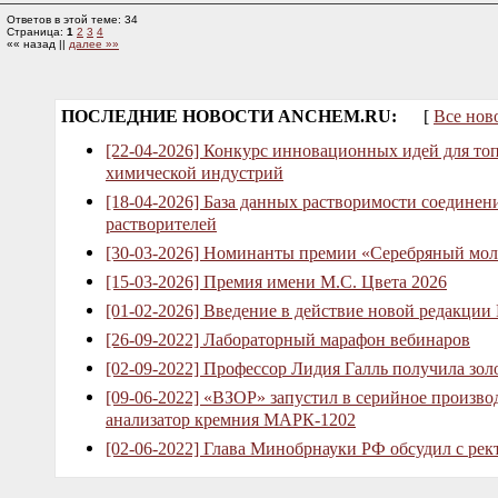
Ответов в этой теме: 34
Страница:
1
2
3
4
«« назад ||
далее »»
ПОСЛЕДНИЕ НОВОСТИ ANCHEM.RU:
[
Все нов
[22-04-2026] Конкурс инновационных идей для то
химической индустрий
[18-04-2026] База данных растворимости соединен
растворителей
[30-03-2026] Номинанты премии «Серебряный мол
[15-03-2026] Премия имени М.С. Цвета 2026
[01-02-2026] Введение в действие новой редакции
[26-09-2022] Лабораторный марафон вебинаров
[02-09-2022] Профессор Лидия Галль получила зо
[09-06-2022] «ВЗОР» запустил в серийное произв
анализатор кремния МАРК-1202
[02-06-2022] Глава Минобрнауки РФ обсудил с рек