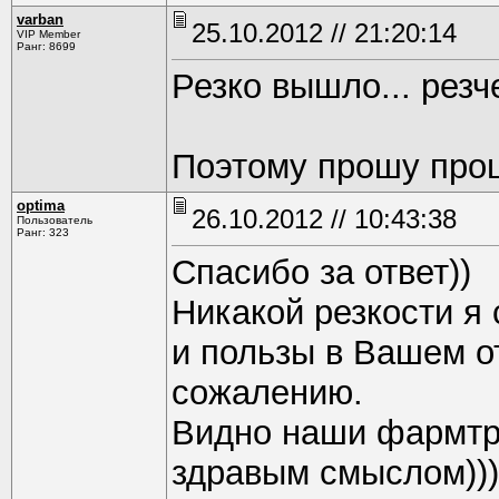
varban
25.10.2012 // 21:20:14
VIP Member
Ранг: 8699
Резко вышло... резч
Поэтому прошу прощ
optima
26.10.2012 // 10:43:38
Пользователь
Ранг: 323
Спасибо за ответ))
Никакой резкости я 
и пользы в Вашем от
сожалению.
Видно наши фармтре
здравым смыслом)))