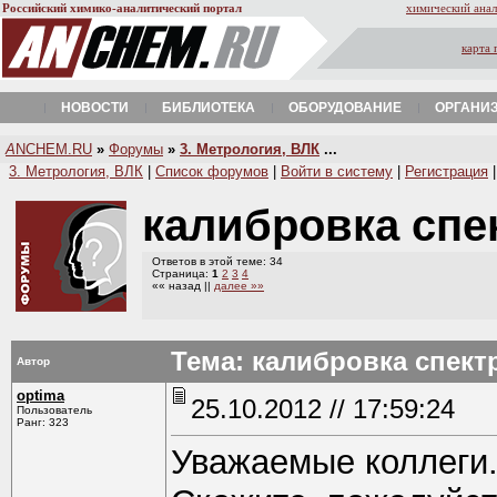
Российский химико-аналитический портал
химический анал
карта 
НОВОСТИ
БИБЛИОТЕКА
ОБОРУДОВАНИЕ
ОРГАНИ
A
NCHEM.RU
»
Форумы
»
3. Метрология, ВЛК
...
3. Метрология, ВЛК
|
Список форумов
|
Войти в систему
|
Регистрация
калибровка сп
Ответов в этой теме: 34
Страница:
1
2
3
4
«« назад ||
далее »»
Тема: калибровка спек
Автор
optima
25.10.2012 // 17:59:24
Пользователь
Ранг: 323
Уважаемые коллеги