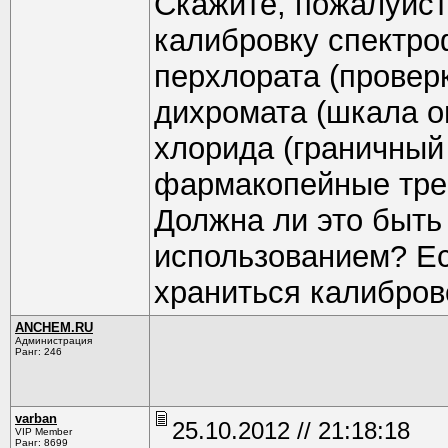
Скажите, пожалуйст
калибровку спектро
перхлората (провер
дихромата (шкала о
хлорида (граничный 
фармакопейные треб
Должна ли это быть
использованием? Есл
храниться калибро
ANCHEM.RU
Администрация
Ранг: 246
varban
25.10.2012 // 21:18:18
VIP Member
Ранг: 8699