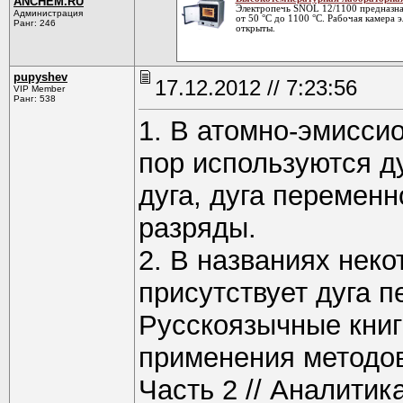
ANCHEM.RU
Электропечь SNOL 12/1100 предназна
Администрация
от 50 °С до 1100 °С. Рабочая камера 
Ранг: 246
открыты.
pupyshev
17.12.2012 // 7:23:56
VIP Member
Ранг: 538
1. В атомно-эмисси
пор используются д
дуга, дуга перемен
разряды.
2. В названиях нек
присутствует дуга 
Русскоязычные книг
применения методов
Часть 2 // Аналитика 