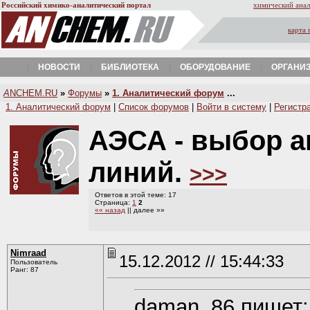
Российский химико-аналитический портал
химический анал
карта 
НОВОСТИ
БИБЛИОТЕКА
ОБОРУДОВАНИЕ
ОРГАНИ
A
NCHEM.RU
»
Форумы
»
1. Аналитический форум
...
1. Аналитический форум
|
Список форумов
|
Войти в систему
|
Регистр
АЭСА - выбор а
линий.
>>>
Ответов в этой теме: 17
Страница:
1
2
«« назад
|| далее »»
Nimraad
15.12.2012 // 15:44:33
Пользователь
Ранг: 87
daman_86 пишет: